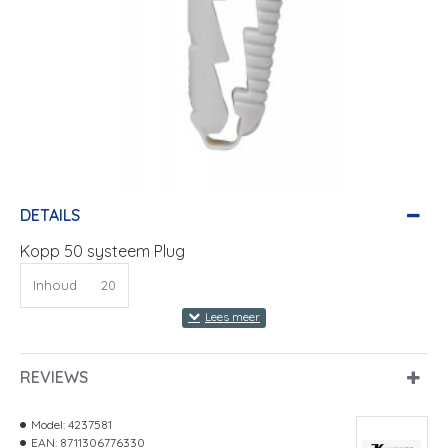
DETAILS
Kopp 50 systeem Plug
Inhoud
20
REVIEWS
Model:
4237581
EAN:
8711306776330