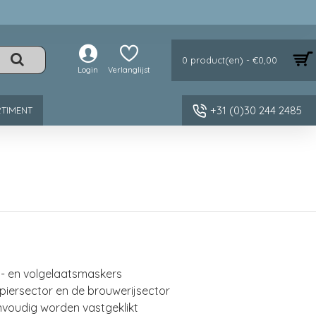
0 product(en) - €0,00
Login
Verlanglijst
+31 (0)30 244 2485
TIMENT
s- en volgelaatsmaskers
papiersector en de brouwerijsector
envoudig worden vastgeklikt