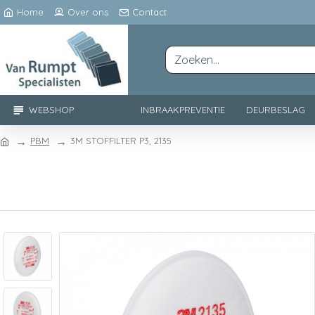
Home
Over ons
Contact
WEBSHOP
INBRAAKPREVENTIE
DEURBESLAG
PBM
3M STOFFILTER P3, 2135