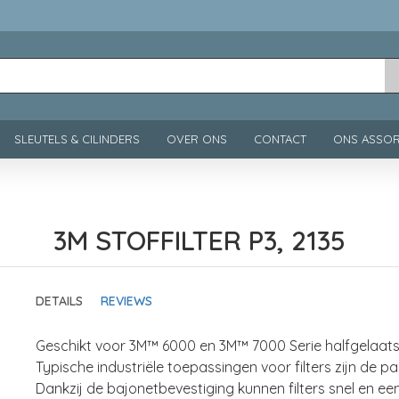
SLEUTELS & CILINDERS
OVER ONS
CONTACT
ONS ASSOR
3M STOFFILTER P3, 2135
DETAILS
REVIEWS
Geschikt voor 3M™ 6000 en 3M™ 7000 Serie halfgelaat
Typische industriële toepassingen voor filters zijn de 
Dankzij de bajonetbevestiging kunnen filters snel en e