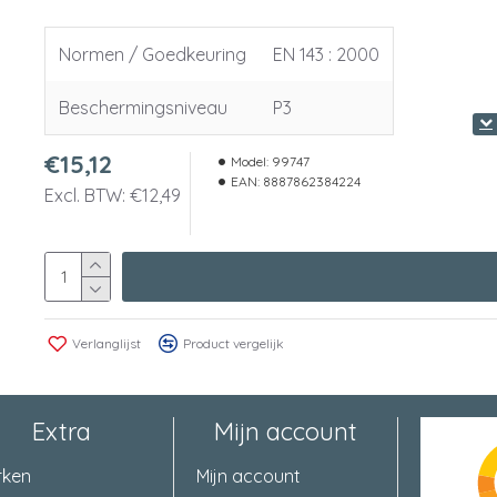
Normen / Goedkeuring
EN 143 : 2000
Beschermingsniveau
P3
€15,12
Model:
99747
EAN:
8887862384224
Excl. BTW: €12,49
Verlanglijst
Product vergelijk
Extra
Mijn account
rken
Mijn account