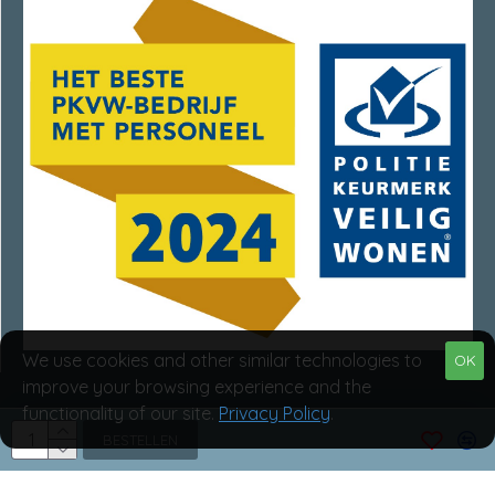
We use cookies and other similar technologies to
OK
improve your browsing experience and the
functionality of our site.
Privacy Policy
.
Van Rumpt Specialisten © 2025
BESTELLEN