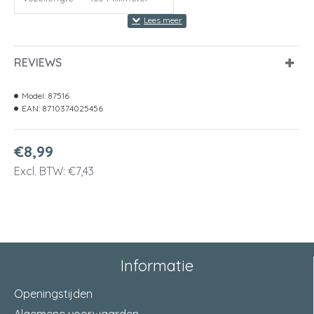
REVIEWS
Model:
87516
EAN:
8710374025456
€8,99
Excl. BTW: €7,43
Informatie
Openingstijden