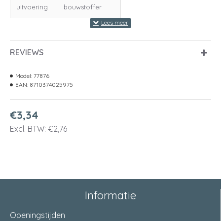
uitvoering
bouwstoffer
REVIEWS
Model:
77876
EAN:
8710374025975
€3,34
Excl. BTW: €2,76
Informatie
Openingstijden