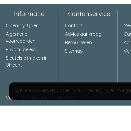
Informatie
Klantenservice
Openingstijden
Contact
Me
Algemene
Advies aanvraag
Ca
voorwaarden
Retourneren
Aa
Privacy beleid
Sitemap
Ver
Sleutels bijmaken in
Utrecht
We use cookies and other similar technologies to impr
Van Rumpt Specialisten © 2025