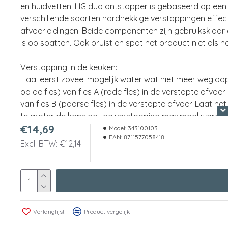
en huidvetten. HG duo ontstopper is gebaseerd op ee
verschillende soorten hardnekkige verstoppingen effecti
afvoerleidingen. Beide componenten zijn gebruiksklaar
is op spatten. Ook bruist en spat het product niet als 
Verstopping in de keuken:
Haal eerst zoveel mogelijk water wat niet meer wegloopt
op de fles) van fles A (rode fles) in de verstopte afvoe
van fles B (paarse fles) in de verstopte afvoer. Laat he
te groter de kans dat de verstopping maximaal wordt o
€14,69
zodat het de hele nacht kan inwerken. Spoel na met een
Model:
343100103
EAN:
8711577058418
restant aan vloeistof van fles A en daarna het restant 
Excl. BTW: €12,14
verkrijgen. Laat ook dit 1 uur inwerken en spoel vervol
Verstopping in de badkamer:
Haal eerst zoveel mogelijk water wat niet meer wegloop
delen (zie maatstrepen op de fles) van fles A (rode fles)
maatstrepen op de fles) van fles B (paarse fles) in de 
Verlanglijst
Product vergelijk
langer de inwerktijd, des te groter de kans dat de ver
voor het slapen gaan, zodat het de hele nacht kan inwe