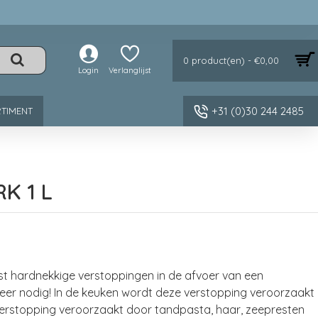
0 product(en) - €0,00
Login
Verlanglijst
+31 (0)30 244 2485
TIMENT
K 1 L
t hardnekkige verstoppingen in de afvoer van een
eer nodig! In de keuken wordt deze verstopping veroorzaakt
verstopping veroorzaakt door tandpasta, haar, zeepresten