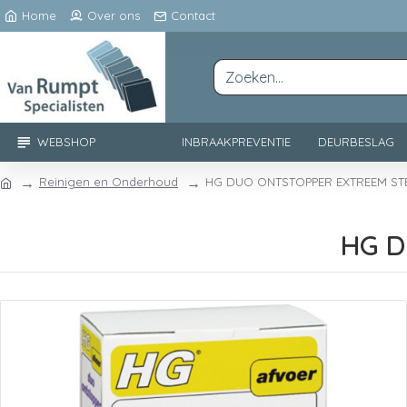
Home
Over ons
Contact
WEBSHOP
INBRAAKPREVENTIE
DEURBESLAG
Reinigen en Onderhoud
HG DUO ONTSTOPPER EXTREEM STE
HG D