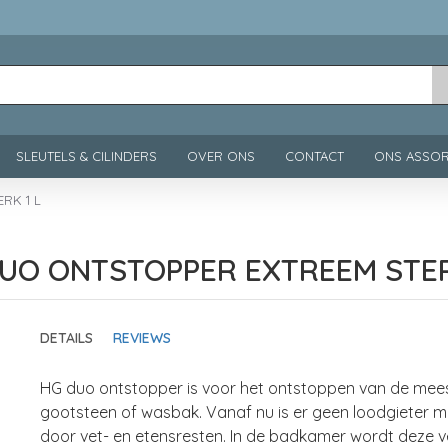
SLEUTELS & CILINDERS
OVER ONS
CONTACT
ONS ASSOR
RK 1 L
UO ONTSTOPPER EXTREEM STER
DETAILS
REVIEWS
HG duo ontstopper is voor het ontstoppen van de mees
gootsteen of wasbak. Vanaf nu is er geen loodgieter m
door vet- en etensresten. In de badkamer wordt deze 