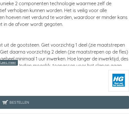
n unieke 2 componenten technologie waarmee zelf de
ef verholpen kunnen worden. Het is veilig voor alle
 en hoeven niet verdund te worden, waardoor er minder kans
het in de afvoer wordt gegoten.
 uit de gootsteen. Giet voorzichtig 1 deel (zie maatstrepen
r. Giet daarna voorzichtig 2 delen (zie maatstrepen op de fles)
t geheel minimaal 1 uur inwerken. Hoe langer de inwerktijd, des
pgelost. Indien mogelijk, toepassen voor het slapen gaan,
 ruime hoeveelheid water en giet vervolgens voorzichtig het
van fles B in de afvoer om een optimale nawerking te
gens na met een ruime hoeveelheid water.
t uit de wasbak, douchebak of het bad. Giet voorzichtig 2
BESTELLEN
 in de verstopte afvoer. Giet daarna voorzichtig 1 deel (zie
verstopte afvoer. Laat het geheel minimaal 1 uur inwerken. Hoe
stopping maximaal wordt opgelost. Indien mogelijk, toepassen
rken. Spoel na met een ruime hoeveelheid water en giet