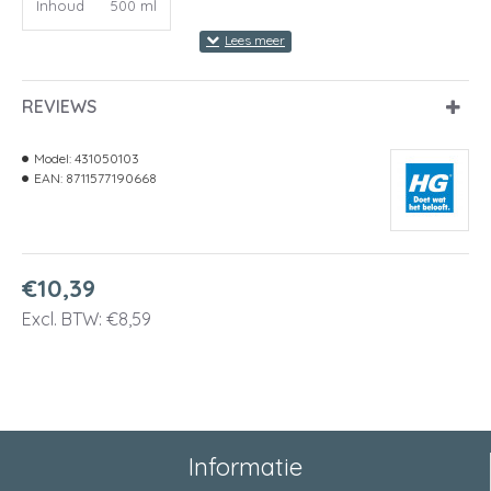
Inhoud
500 ml
REVIEWS
Model:
431050103
EAN:
8711577190668
€10,39
Excl. BTW: €8,59
Informatie