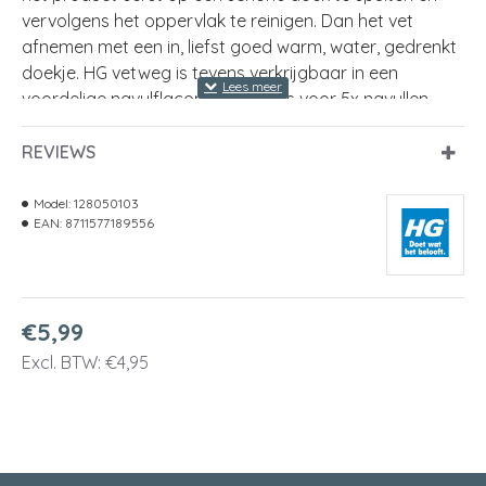
vervolgens het oppervlak te reinigen. Dan het vet
afnemen met een in, liefst goed warm, water, gedrenkt
doekje. HG vetweg is tevens verkrijgbaar in een
voordelige navulflacon die goed is voor 5x navullen.
Inhoud
500ml
REVIEWS
Model:
128050103
EAN:
8711577189556
€5,99
Excl. BTW: €4,95