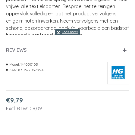
vrijwel alle textielsoorten. Besproei het te reinigen
oppervlak volledig en laat het product vervolgens
enige minuten inwerken. Neem vervolgens met een
schone, absorberende, doek (bijvoorbeeld een badstof
handdoek) het losgekomen vuil op.
Inhoud
500ml
REVIEWS
Model:
144050103
EAN:
8711577037994
€9,79
Excl. BTW: €8,09