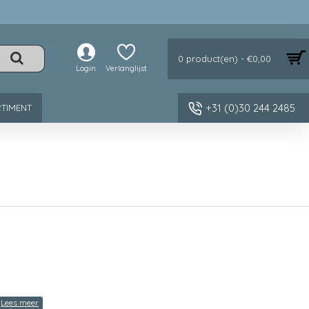
0 product(en) - €0,00
Login
Verlanglijst
+31 (0)30 244 2485
TIMENT