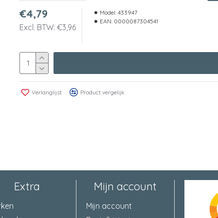
€4,79
Model:
433947
EAN:
0000087304541
Excl. BTW: €3,96
Verlanglijst
Product vergelijk
Extra
Mijn account
rken
Mijn account