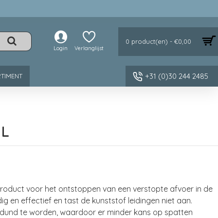
0 product(en) - €0,00
Login
Verlanglijst
+31 (0)30 244 2485
TIMENT
 L
 product voor het ontstoppen van een verstopte afvoer in de
g en effectief en tast de kunststof leidingen niet aan.
verdund te worden, waardoor er minder kans op spatten