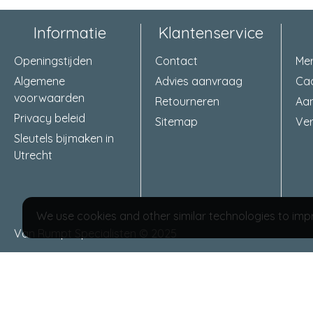
Informatie
Klantenservice
Openingstijden
Contact
Me
Algemene
Advies aanvraag
Ca
voorwaarden
Retourneren
Aa
Privacy beleid
Sitemap
Ver
Sleutels bijmaken in
Utrecht
We use cookies and other similar technologies to impr
Van Rumpt Specialisten © 2025