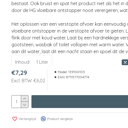
bestaat. Ook bruist en spat het product niet als het i
door de HG vloeibare ontstopper nooit verergeren, wat
Het oplossen van een verstopte afvoer kan eenvoudig
vloeibare ontstopper in de verstopte afvoer te gieten.
flink door met koud water. Laat bij een hardnekkige ver
gootsteen, wasbak of toilet vollopen met warm water.
aan dit water, laat dit een nacht staan en spoel dit d
Inhoud
1 Liter
€7,29
Model:
139100103
EAN:
8711577004774
Excl. BTW: €6,02
Verlanglijst
Product vergelijk