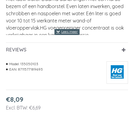
bezem of een handborstel. Even laten inwerken, goed
schrobben en naspoelen met water. Eén liter is goed
voor 10 tot 15 vierkante meter wand-of
vloeroppervlak.HG voegenreiniger concentraat is ook
verkrijgbaar in een kant & klare versie.
Inhoud
500ml
REVIEWS
Model:
135050103
EAN:
8711577189693
€8,09
Excl. BTW: €6,69