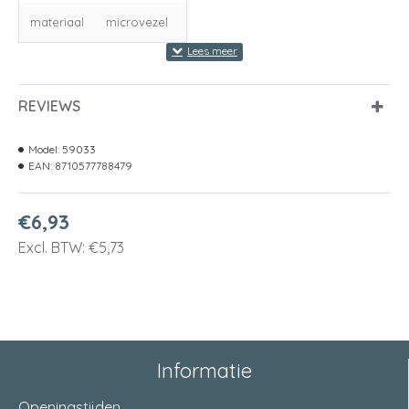
materiaal
microvezel
REVIEWS
Model:
59033
EAN:
8710577788479
€6,93
Excl. BTW: €5,73
Informatie
Openingstijden