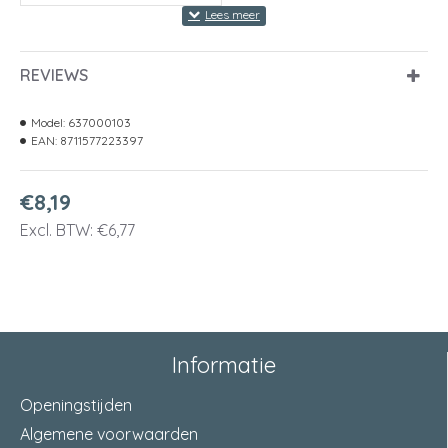
REVIEWS
Model:
637000103
EAN:
8711577223397
€8,19
Excl. BTW: €6,77
Informatie
Openingstijden
Algemene voorwaarden