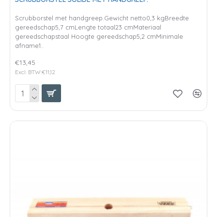
Scrubborstel met handgreep.Gewicht netto0,3 kgBreedte
gereedschap5,7 cmLengte totaal23 cmMateriaal
gereedschapstaal Hoogte gereedschap5,2 cmMinimale
afname1..
€13,45
Excl. BTW:€11,12