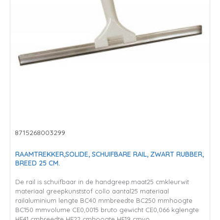
8715268003299
RAAMTREKKER,SOLIDE, SCHUIFBARE RAIL, ZWART RUBBER,
BREED 25 CM.
De rail is schuifbaar in de handgreep.maat25 cmkleurwit
materiaal greepkunststof collo aantal25 materiaal
railaluminium lengte BC40 mmbreedte BC250 mmhoogte
BC150 mmvolume CE0,0015 bruto gewicht CE0,066 kglengte
HE41 cmbreedte HE22 cmhoogte HE19 cmvo..