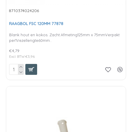
8710374024206
RAAGBOL FSC 120MM 77878
Blank hout en kokos. Zacht.Afmeting125mm x 75mmVerpakt
per1Vezellengte60mm..
€4,79
Excl. BTW:€3,96