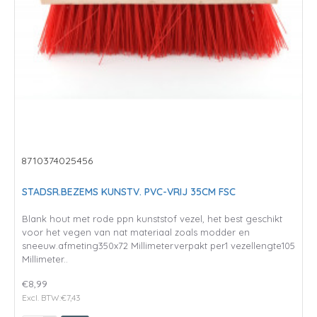
8710374025456
STADSR.BEZEMS KUNSTV. PVC-VRIJ 35CM FSC
Blank hout met rode ppn kunststof vezel, het best geschikt
voor het vegen van nat materiaal zoals modder en
sneeuw.afmeting350x72 Millimeterverpakt per1 vezellengte105
Millimeter..
€8,99
Excl. BTW:€7,43