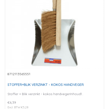
8712113565551
STOFFER+BLIK VERZINKT - KOKOS HANDVEGER
Stoffer + Blik verzinkt - kokos handvegerInhoud1..
€6,39
Excl. BTW:€5,28