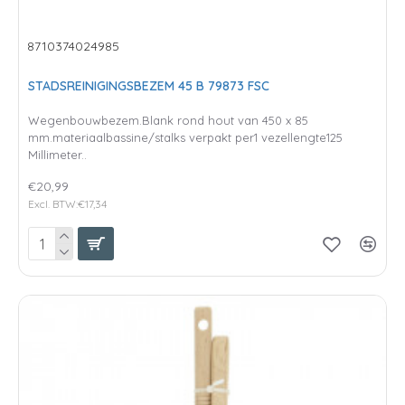
8710374024985
STADSREINIGINGSBEZEM 45 B 79873 FSC
Wegenbouwbezem.Blank rond hout van 450 x 85
mm.materiaalbassine/stalks verpakt per1 vezellengte125
Millimeter..
€20,99
Excl. BTW:€17,34