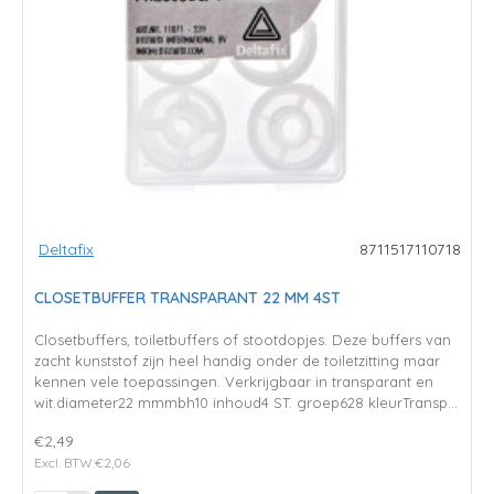
Deltafix
8711517110718
CLOSETBUFFER TRANSPARANT 22 MM 4ST
Closetbuffers, toiletbuffers of stootdopjes. Deze buffers van
zacht kunststof zijn heel handig onder de toiletzitting maar
kennen vele toepassingen. Verkrijgbaar in transparant en
wit.diameter22 mmmbh10 inhoud4 ST. groep628 kleurTransp...
€2,49
Excl. BTW:€2,06