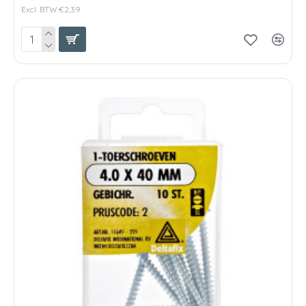
Excl. BTW:€2,39