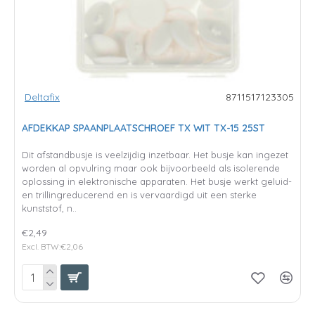
Deltafix
8711517123305
AFDEKKAP SPAANPLAATSCHROEF TX WIT TX-15 25ST
Dit afstandbusje is veelzijdig inzetbaar. Het busje kan ingezet
worden al opvulring maar ook bijvoorbeeld als isolerende
oplossing in elektronische apparaten. Het busje werkt geluid-
en trillingreducerend en is vervaardigd uit een sterke
kunststof, n..
€2,49
Excl. BTW:€2,06