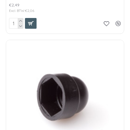
€2,49
Excl. BTW:€2,06