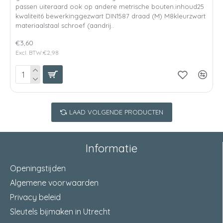
passen uiteraard ook op andere metrische bouten.inhoud25
kwaliteit6 bewerkinggezwart DIN1587 draad (M) M8kleurzwart
materiaalstaal schroef (aandrij..
€3,60
Excl. BTW:€2,98
LAAD VOLGENDE PRODUCTEN
Informatie
Openingstijden
Algemene voorwaarden
Privacy beleid
Sleutels bijmaken in Utrecht