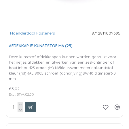
Hoenderdaal Fasteners
8712811009395
AFDEKKAPJE KUNSTSTOF M6 (25)
Deze kunststof afdekkappen kunnen worden gebruikt voor
het netjes afdekken en afwerken van een zeskantmoer of
bout.inhoud25 draad (M) M6kleurzwart materiaalkunststof
kleur (ral)RAL 9005 schroef (aandrijving)SW-10 diameter6.0
mm..
€3,02
Excl. BTW:€2,50