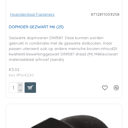
Hoenderdaal Fasteners
8712811009258
DOPMOER GEZWART M6 (25)
Gezwarte dopmoeren DIN1587. Deze kunnen worden
gebruikt in combinatie met de gezwarte slotbouten, maar
passen uiteraard ook op andere metrische bouten.inhoud25
kwaliteit6 bewerkinggezwart DIN1587 draad (M) M6kleurzwart
materiaalstaal schroef (aandrij..
€3,02
Excl. BTW:€2,50