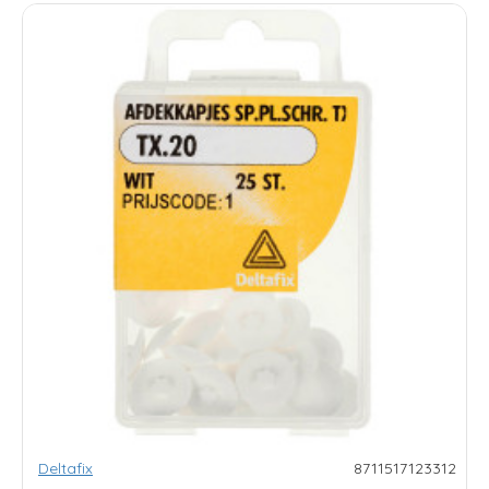
Deltafix
8711517123312