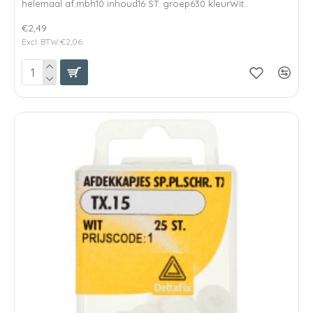
helemaal af.mbh10 inhoud16 ST. groep630 kleurWit..
€2,49
Excl. BTW:€2,06