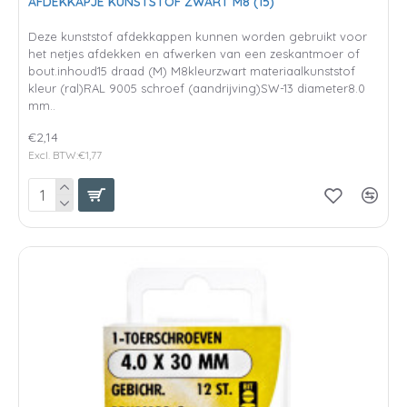
AFDEKKAPJE KUNSTSTOF ZWART M8 (15)
Deze kunststof afdekkappen kunnen worden gebruikt voor
het netjes afdekken en afwerken van een zeskantmoer of
bout.inhoud15 draad (M) M8kleurzwart materiaalkunststof
kleur (ral)RAL 9005 schroef (aandrijving)SW-13 diameter8.0
mm..
€2,14
Excl. BTW:€1,77