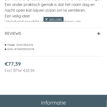
Een ander praktisch gemak is dat het raam dag en
nacht open kan blijven staan om te ventileren.
Een veilig idee!
Uitstekend geschikt voor het beveiligen van
langwerpige bovenlichten, die voorzien zijn van een
raamuitzetter die hoger is dan 15 cm
REVIEWS
Uitschuifbaar - past altijd
Geschikt voor binnengebruik (niet in vochtige ruimtes)
Model:
2010.356.012
EAN:
8714199500174
Geleverd inclusief montagemateriaal
€77,39
uitschuifbaar
ja
Excl. BTW: €63,96
lengte uitschuifbaar
politiekeurmerk veilig wonen®
ja
montage
in de dag
Informatie
kleur
wit (RAL 9010)