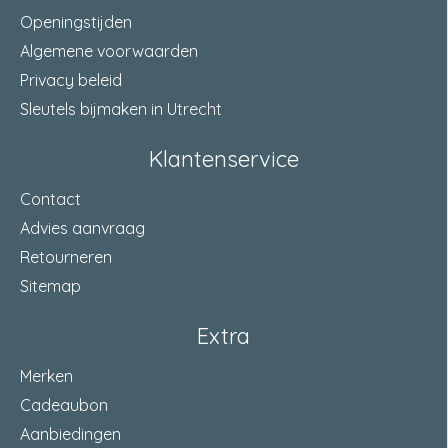
Openingstijden
materiaal
staal gelakt
Algemene voorwaarden
Privacy beleid
lengte
680-870 Millimeter
Sleutels bijmaken in Utrecht
keurmerk
SKG®** SKG® V
Klantenservice
stang
27 x 25 Millimeter
Contact
min. montagebreedte
45 Millimeter
Advies aanvraag
Retourneren
Sitemap
Extra
Merken
Cadeaubon
Aanbiedingen