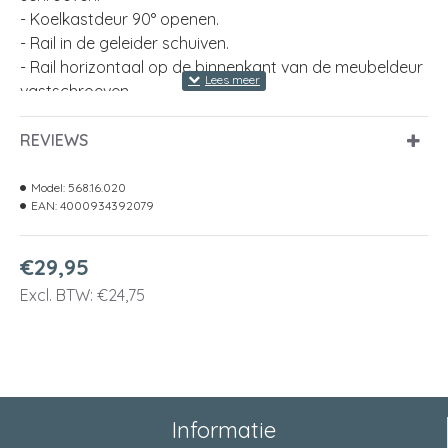
- Koelkastdeur 90° openen.
- Rail in de geleider schuiven.
- Rail horizontaal op de binnenkant van de meubeldeur
vastschroeven.
Materiaal
Kunststof
REVIEWS
Kleur geleider
Wit
Model:
568.16.020
EAN:
4000934392079
Kleur rail
Zwart
€29,95
Excl. BTW: €24,75
Informatie