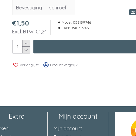
Bevestiging
schroef
€1,50
Model:
058139746
EAN:
058139746
Excl. BTW: €1,24
Verlanglijst
Product vergelijk
Extra
Mijn account
rken
Mijn account