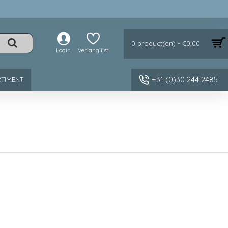
0 product(en) - €0,00
Login
Verlanglijst
+31 (0)30 244 2485
TIMENT