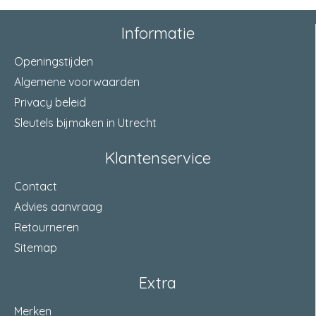
Knoopdiameter in mm
11
Informatie
Inbraakwerend
ja
Openingstijden
Algemene voorwaarden
Korte omschrijving
Veiligheidskogellagerscharnier/76x76
Privacy beleid
Normeringen
Politie Keurmerk Veilig Wonen
Sleutels bijmaken in Utrecht
Normeringen 2
SKG**
Klantenservice
Dievenklauw in mm
18 x Ø10
Contact
Normeringen 3
AXA CE Prestatieverklaring 3.4104
Advies aanvraag
Retourneren
Aantal aanbevolen
6
Sitemap
bevestigingsmaterialen
Draagvermogen 2
Extra
25
scharnieren in kg
Merken