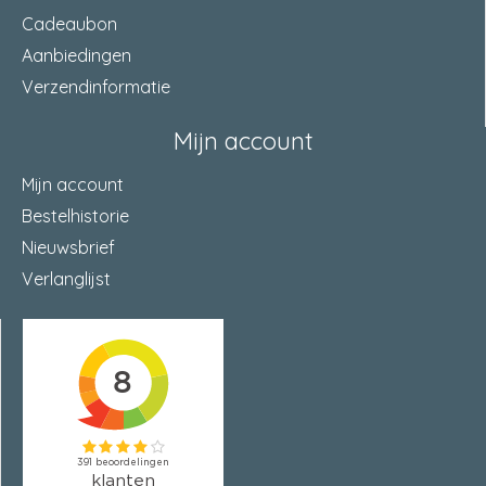
Draagvermogen 3
35
Cadeaubon
scharnieren in kg
Aanbiedingen
Draagvermogen 4
Verzendinformatie
45
scharnieren in kg
Mijn account
Normeringen 4
CE
Mijn account
Bestelhistorie
Nieuwsbrief
Verlanglijst