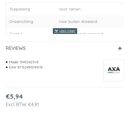
Toepassing
voor ramen
Draairichting
naar buiten draaiend
Finish 1
Topcoat gegalvaniseerd
Hoekvorm
rondhoek
REVIEWS
Lagering
kogellager
Model:
15432423VE
EAN:
8713249109978
Materiaal
staal
Aanbevolen
schroef 4.0 x 40 mm
bevestigingsmaterialen
€5,94
Breedte in mm
76
Excl. BTW: €4,91
Dikte in mm
2.4
Hoogte in mm
76