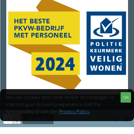
We use cookies and other similar technologies to
OK
improve your browsing experience and the
functionality of our site.
Privacy Policy
.
Van Rumpt Specialisten © 2025
BESTELLEN