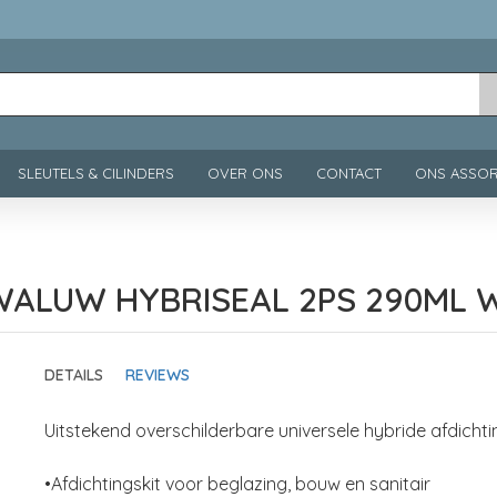
SLEUTELS & CILINDERS
OVER ONS
CONTACT
ONS ASSOR
ALUW HYBRISEAL 2PS 290ML 
DETAILS
REVIEWS
Uitstekend overschilderbare universele hybride afdicht
•Afdichtingskit voor beglazing, bouw en sanitair