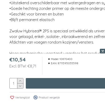
•Uitstekend overschilderbaar met watergedragen en sy
•Goede hechting zonder primer op de meeste ondergr
•Geschikt voor binnen en buiten
•Blijft permanent elastisch
Zwaluw Hybriseal® 2PS is speciaal ontwikkeld als unive
voor gelaagd, enkel-, isolatie-, inbraakwerend en zelfre
Afdichten van voegen rondom kozijnen/vensters.
Hoge mechanische weerstand waardoor het product oo
€10,54
Model:
10870400
Kleur
Wit
EAN:
8711595055598
Excl. BTW: €8,71
Inhoud
290 Milliliter
Koker
Verlanglijst
Product vergelijk