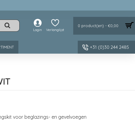
0 product(en) - €0,00
Login
Verlanglijst
+31 (0)30 244 2485
TIMENT
WIT
ingskit voor beglazings- en gevelvoegen