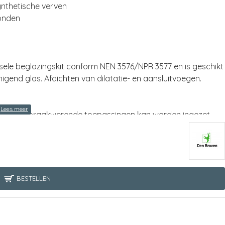
nthetische verven
onden
rsele beglazingskit conform NEN 3576/NPR 3577 en is geschikt
inigend glas. Afdichten van dilatatie- en aansluitvoegen.
k bij inbraakwerende toepassingen kan worden ingezet.
BESTELLEN