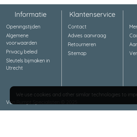
Informatie
Klantenservice
Openingstijden
Contact
Me
Algemene
Advies aanvraag
Ca
voorwaarden
Retourneren
Aa
Privacy beleid
Sitemap
Ver
Sleutels bijmaken in
Utrecht
We use cookies and other similar technologies to impr
Van Rumpt Specialisten © 2025