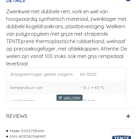
DETAILS
Zwenkwiel met dubbele rem, vork en wiel van
hoogwaardig synthetisch materiaal, zwenklager met
dubbele kogeldraaikrans, plaatbevestiging. Wielkern
van polypropyleen met grijze niet-strepende
TENTEprene thermoplastische rubberband, wielnaaf
op precisiekogellager, met afdekkappen. Attentie: De
wielen zijn vanaf 100 stuks ook met grijs rempedaal
leverbaar.
draagvermogen getest volgens
EN 12530
temperatuur van
- 10 / + 40 °C
wieldiameter
100 mm
bandbreedte
32 mm
REVIEWS
plaatafmeting
77 x 67 mm
Model:
00037380KK
EAN:
4031582368987