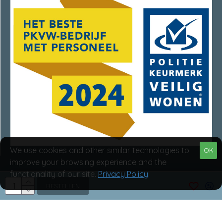
We use cookies and other similar technologies to
OK
improve your browsing experience and the
functionality of our site.
Privacy Policy
.
Van Rumpt Specialisten © 2025
BESTELLEN