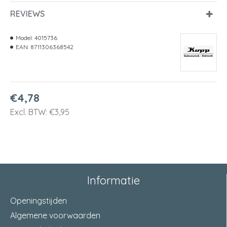
REVIEWS
Model:
4015736
EAN:
8711306368542
€4,78
Excl. BTW: €3,95
Informatie
Openingstijden
Algemene voorwaarden