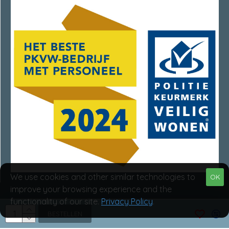
We use cookies and other similar technologies to
OK
improve your browsing experience and the
functionality of our site.
Privacy Policy
.
Van Rumpt Specialisten © 2025
BESTELLEN