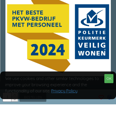
We use cookies and other similar technologies to
OK
improve your browsing experience and the
functionality of our site.
Privacy Policy
.
Van Rumpt Specialisten © 2025
BESTELLEN