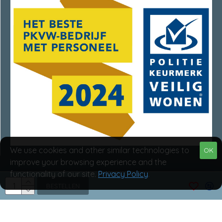
We use cookies and other similar technologies to
OK
improve your browsing experience and the
functionality of our site.
Privacy Policy
.
Van Rumpt Specialisten © 2025
BESTELLEN