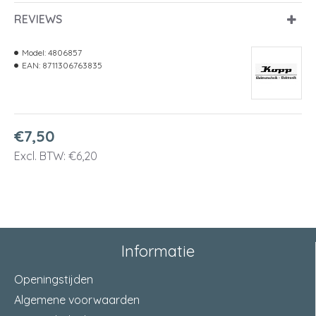
REVIEWS
Model:
4806857
EAN:
8711306763835
€7,50
Excl. BTW: €6,20
Informatie
Openingstijden
Algemene voorwaarden