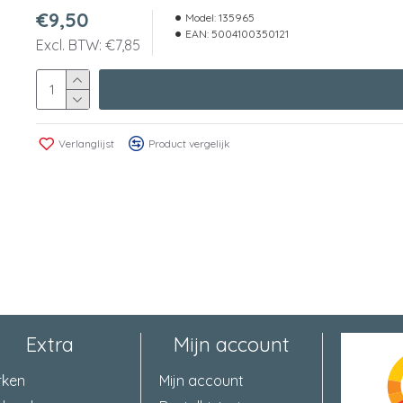
€9,50
Model:
135965
EAN:
5004100350121
Excl. BTW: €7,85
Verlanglijst
Product vergelijk
Extra
Mijn account
rken
Mijn account