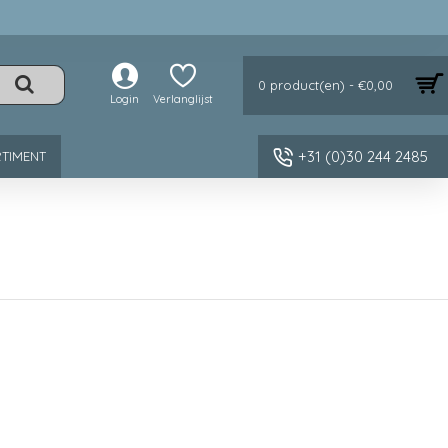
0 product(en) - €0,00
Login
Verlanglijst
+31 (0)30 244 2485
TIMENT