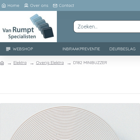
Home
Over ons
Contact
WEBSHOP
INBRAAKPREVENTIE
DEURBESLAG
Elektra
Overig Elektra
D182 MINIBUZZER