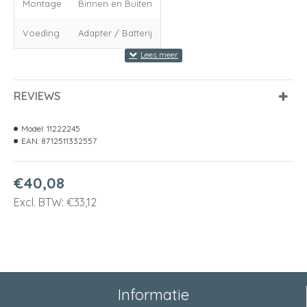
Montage
Binnen en Buiten
Voeding
Adapter / Batterij
REVIEWS
Model:
11222245
EAN:
8712511332557
€40,08
Excl. BTW: €33,12
Informatie