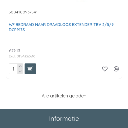
5004100967541
WF BEDRAAD NAAR DRAADLOOS EXTENDER TBV 3/5/9
DCP917S
..
€79,13
Excl. BTW:€65,40
Alle artikelen geladen
Informatie