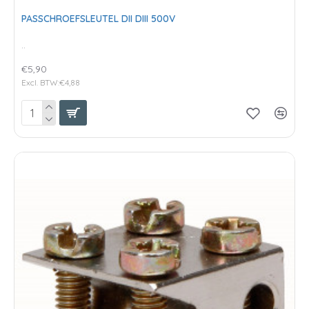
PASSCHROEFSLEUTEL DII DIII 500V
..
€5,90
Excl. BTW:€4,88