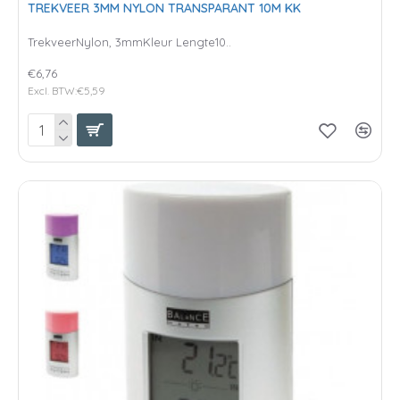
TREKVEER 3MM NYLON TRANSPARANT 10M KK
TrekveerNylon, 3mmKleur Lengte10..
€6,76
Excl. BTW:€5,59