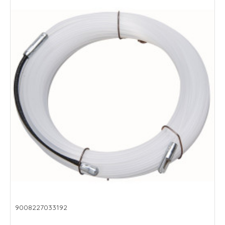
9008227033192