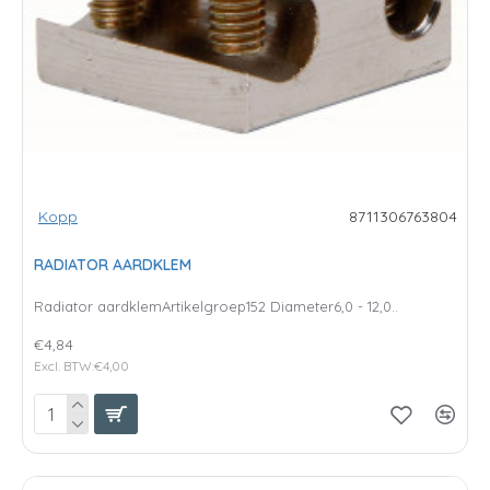
Kopp
8711306763804
RADIATOR AARDKLEM
Radiator aardklemArtikelgroep152 Diameter6,0 - 12,0..
€4,84
Excl. BTW:€4,00