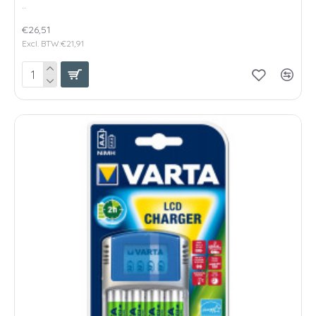
..
€26,51
Excl. BTW:€21,91