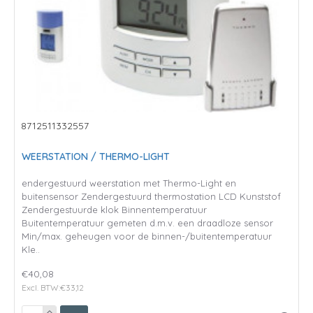
8712511332557
WEERSTATION / THERMO-LIGHT
endergestuurd weerstation met Thermo-Light en
buitensensor Zendergestuurd thermostation LCD Kunststof
Zendergestuurde klok Binnentemperatuur
Buitentemperatuur gemeten d.m.v. een draadloze sensor
Min/max. geheugen voor de binnen-/buitentemperatuur
Kle..
€40,08
Excl. BTW:€33,12