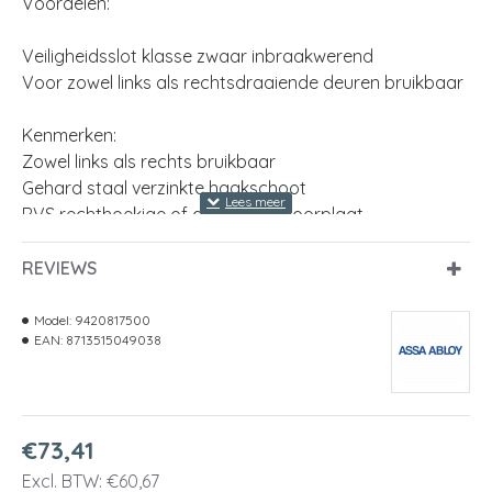
Voordelen:
Veiligheidsslot klasse zwaar inbraakwerend
Voor zowel links als rechtsdraaiende deuren bruikbaar
Kenmerken:
Zowel links als rechts bruikbaar
Gehard staal verzinkte haakschoot
RVS rechthoekige of afgeronde voorplaat
1 toers
Ook leverbaar in blisterverpakking
REVIEWS
Sluitplaat P 4208/12 standaard bijgeleverd
Model:
9420817500
EAN:
8713515049038
Extra bij te bestellen:
Sluitkom VS 4228
model voorplaat
rechthoekig
€73,41
afmeting voorplaat
140 x 25 Millimeter
Excl. BTW: €60,67