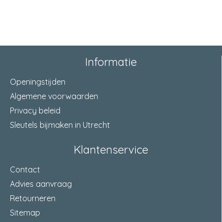
materiaal voorplaat
RVS
doornmaat
50 Millimeter
dagschoot
links en rechts bruikbaar
Informatie
aantal toeren
1-toers
Openingstijden
materiaal slotkast
staal verzinkt en gelakt
Algemene voorwaarden
Privacy beleid
draairichting
Links en rechts
Sleutels bijmaken in Utrecht
materiaal haakschoot
gehard staal verzinkt
Klantenservice
sluitlengte nachtschoot
13 Millimeter
Contact
verpakt
per 10
Advies aanvraag
Retourneren
Sitemap