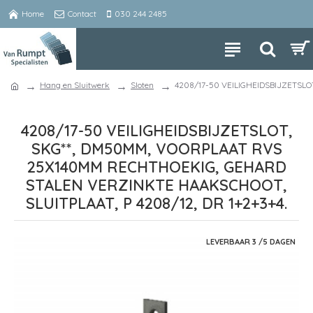
Home
Contact
030 244 2485
Hang en Sluitwerk
Sloten
4208/17-50 VEILIGHEIDSBIJZETSL
4208/17-50 VEILIGHEIDSBIJZETSLOT,
SKG**, DM50MM, VOORPLAAT RVS
25X140MM RECHTHOEKIG, GEHARD
STALEN VERZINKTE HAAKSCHOOT,
SLUITPLAAT, P 4208/12, DR 1+2+3+4.
LEVERBAAR 3 /5 DAGEN