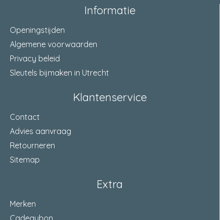
materiaal voorplaat
RVS
Informatie
doornmaat
30 Millimeter
Openingstijden
Algemene voorwaarden
dagschoot
omlegbaar
Privacy beleid
aantal toeren
1-toers
Sleutels bijmaken in Utrecht
materiaal slotkast
staal verzinkt
Klantenservice
draairichting
rechts
Contact
materiaal dagschoot
zamac glans vernikkeld
Advies aanvraag
Retourneren
materiaal nachtschoot
zamac glans vernikkeld
Sitemap
wissel
met wissel
Extra
sluitlengte nachtschoot
20 Millimeter
Merken
afmeting tuimelaar
8 Millimeter
Cadeaubon