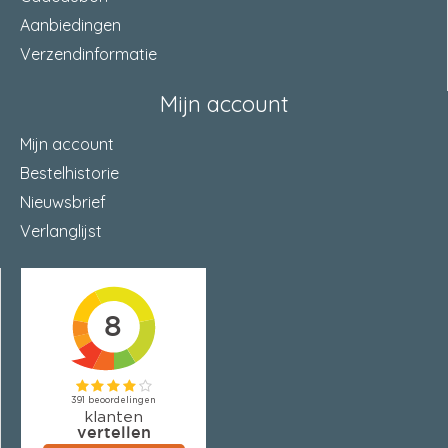
Aanbiedingen
steekmaat
92 Millimeter
Verzendinformatie
Mijn account
Mijn account
Bestelhistorie
Nieuwsbrief
Verlanglijst