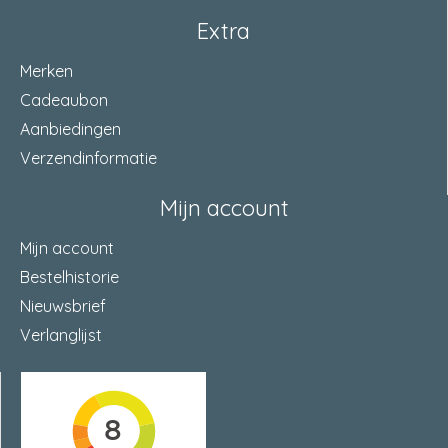
wissel
met wissel
Extra
sluitlengte nachtschoot
20 Millimeter
Merken
afmeting tuimelaar
8 Millimeter
Cadeaubon
Aanbiedingen
steekmaat
92 Millimeter
Verzendinformatie
Mijn account
Mijn account
Bestelhistorie
Nieuwsbrief
Verlanglijst