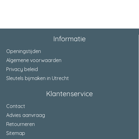
model voorplaat
rechthoekig
afmeting voorplaat
245 x 24 Millimeter
materiaal voorplaat
RVS
Informatie
doornmaat
40 Millimeter
Openingstijden
Algemene voorwaarden
dagschoot
omlegbaar
Privacy beleid
aantal toeren
1-toers
Sleutels bijmaken in Utrecht
materiaal slotkast
staal verzinkt
Klantenservice
draairichting
rechts
Contact
materiaal dagschoot
zamac glans vernikkeld
Advies aanvraag
Retourneren
materiaal nachtschoot
zamac glans vernikkeld
Sitemap