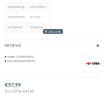
toepassing
schuifdeur
doornmaat
40 mm
voorplaat
messing
REVIEWS
Model:
7CS45100400
EAN:
8015345084570
€57,99
Excl. BTW: €47,93