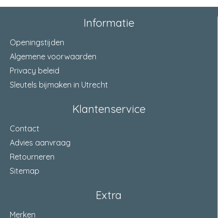
voorplaat
afgeronde hoeken sluitkom
Informatie
verpakking
bulkverpakking
Openingstijden
Algemene voorwaarden
normering
SKG**®
Privacy beleid
materiaal voor- en slotplaat
RVS
Sleutels bijmaken in Utrecht
finish slotkast
zwart gelakt
Klantenservice
montageinstructie
ingesloten
Contact
Advies aanvraag
Retourneren
Sitemap
Extra
Merken