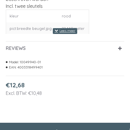
Incl. twee sleutels
kleur
rood
pict:breedte beugel.jpg
22 Millimeter
pict:totale hoogte.jpg
62 Millimeter
REVIEWS
pict:breedte kast.jpg
43 Millimeter
Model:
10049940-01
pict:hoogte beugel.jpg
23 Millimeter
EAN:
4003318499401
pict:diepte kast.jpg
18 Millimeter
€12,68
pict:diameter beugel1.jpg
6.5 Millimeter
Excl. BTW: €10,48
artikelgroep
8104
gelijksluitend
KA 01