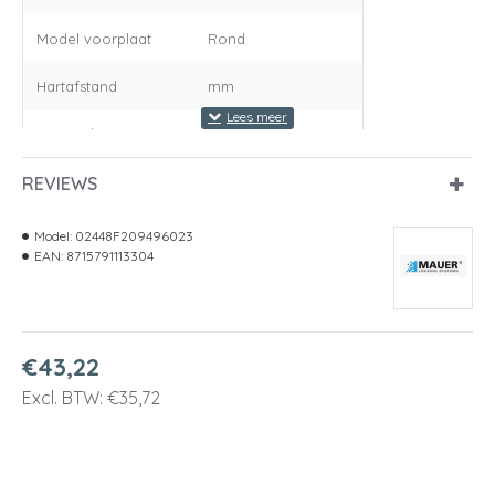
Model voorplaat
Rond
Hartafstand
mm
Draairichting
Rs
REVIEWS
Materiaal
Staal vernikkeld dag
Krukgat
8 mm
Model:
02448F209496023
EAN:
8715791113304
Inclusief sluitplaat
Ja
€43,22
Excl. BTW: €35,72