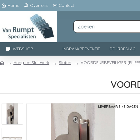
Home
Over ons
Contact
WEBSHOP
INBRAAKPREVENTIE
DEURBESLAG
Hang en Sluitwerk
Sloten
VOORDEURBEVEILIGER (FLIPPE
VOORD
LEVERBAAR 3 /5 DAGEN