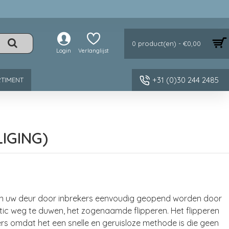
0 product(en) - €0,00
Login
Verlanglijst
+31 (0)30 244 2485
TIMENT
IGING)
 kan uw deur door inbrekers eenvoudig geopend worden door
ic weg te duwen, het zogenaamde flipperen. Het flipperen
ers omdat het een snelle en geruisloze methode is die geen