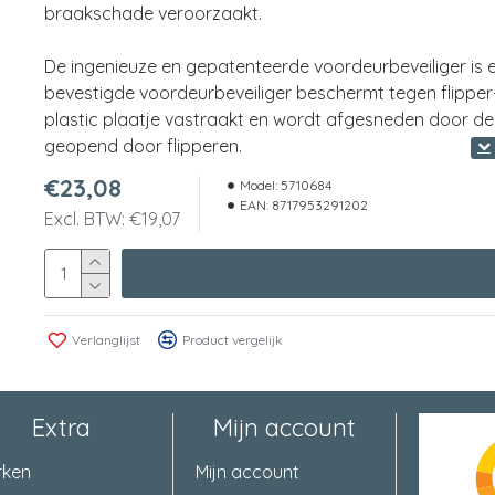
braakschade veroorzaakt.
De ingenieuze en gepatenteerde voordeurbeveiliger is ee
bevestigde voordeurbeveiliger beschermt tegen flipper
plastic plaatje vastraakt en wordt afgesneden door de
geopend door flipperen.
€23,08
Model:
5710684
EAN:
8717953291202
Excl. BTW: €19,07
Verlanglijst
Product vergelijk
Extra
Mijn account
rken
Mijn account