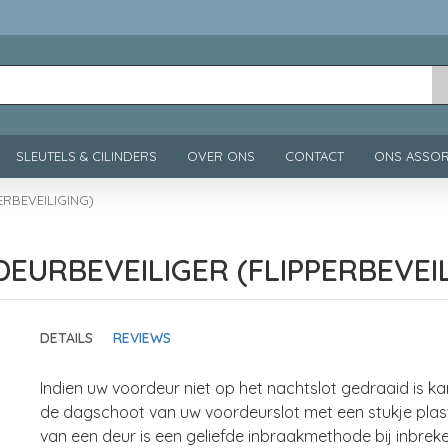
SLEUTELS & CILINDERS
OVER ONS
CONTACT
ONS ASSOR
RBEVEILIGING)
EURBEVEILIGER (FLIPPERBEVEIL
DETAILS
REVIEWS
Indien uw voordeur niet op het nachtslot gedraaid is
de dagschoot van uw voordeurslot met een stukje plast
van een deur is een geliefde inbraakmethode bij inbrek