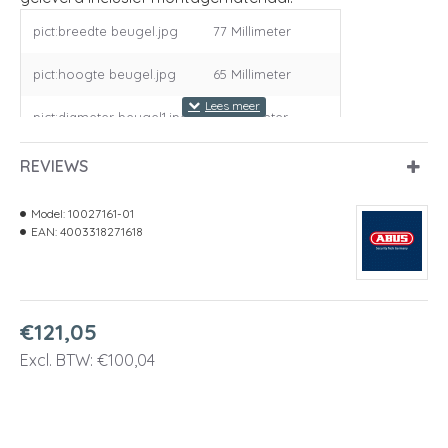
pict:breedte beugel.jpg
77 Millimeter
pict:hoogte beugel.jpg
65 Millimeter
pict:diameter beugel1.jpg
16 Millimeter
artikelgroep
8194
REVIEWS
afmeting (lxb)
160 x 165 Millimeter
Model:
10027161-01
EAN:
4003318271618
€121,05
Excl. BTW: €100,04