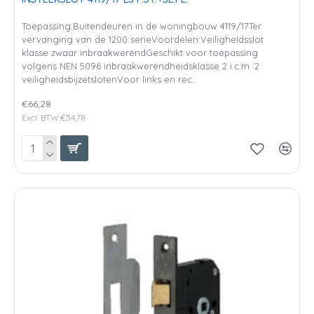
Toepassing:Buitendeuren in de woningbouw 4119/17Ter
vervanging van de 1200 serieVoordelen:Veiligheidsslot
klasse zwaar inbraakwerendGeschikt voor toepassing
volgens NEN 5096 inbraakwerendheidsklasse 2 i.c.m. 2
veiligheidsbijzetslotenVoor links en rec..
€66,28
Excl. BTW:€54,78