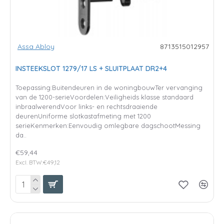
Assa Abloy
8713515012957
INSTEEKSLOT 1279/17 LS + SLUITPLAAT DR2+4
Toepassing:Buitendeuren in de woningbouwTer vervanging
van de 1200-serieVoordelen:Veiligheids klasse standaard
inbraalwerendVoor links- en rechtsdraaiende
deurenUniforme slotkastafmeting met 1200
serieKenmerken:Eenvoudig omlegbare dagschootMessing
da..
€59,44
Excl. BTW:€49,12