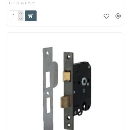
Excl. BTW:€71,72