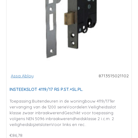
Assa Abloy
8713515021102
INSTEEKSLOT 4119/17 RS P.ST.+SL.PL.
Toepassing:Buitendeuren in de woningbouw 4119/17Ter
vervanging van de 1200 serieVoordelen:Veiligheidsslot
klasse zwaar inbraakwerendGeschikt voor toepassing
volgens NEN 5096 inbraakwerendheidsklasse 2 i.c.m. 2
veiligheidsbijzetslotenVoor links en rec..
€86,78