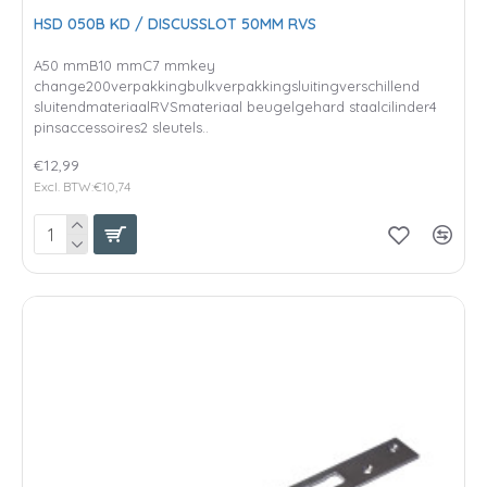
HSD 050B KD / DISCUSSLOT 50MM RVS
A50 mmB10 mmC7 mmkey
change200verpakkingbulkverpakkingsluitingverschillend
sluitendmateriaalRVSmateriaal beugelgehard staalcilinder4
pinsaccessoires2 sleutels..
€12,99
Excl. BTW:€10,74