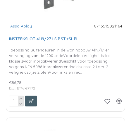
Assa Abloy
8713515021164
INSTEEKSLOT 4119/27 LS P.ST.+SL.PL.
Toepassing:Buitendeuren in de woningbouw 4119/17Ter
vervanging van de 1200 serieVoordelen:Veiligheidsslot
klasse zwaar inbraakwerendGeschikt voor toepassing
volgens NEN 5096 inbraakwerendheidsklasse 2 i.c.m. 2
veiligheidsbijzetslotenVoor links en rec..
€86,78
Excl. BTW:€71,72