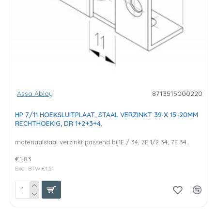
Assa Abloy
8713515000220
HP 7/11 HOEKSLUITPLAAT, STAAL VERZINKT 39 X 15-20MM
RECHTHOEKIG, DR 1+2+3+4.
materiaalstaal verzinkt passend bij1E / 34, 7E 1/2 34, 7E 34..
€1,83
Excl. BTW:€1,51