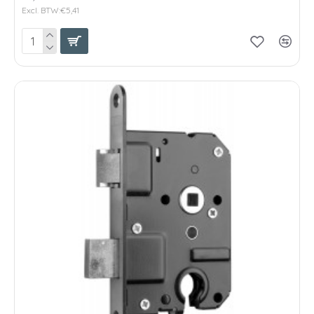
Excl. BTW:€5,41