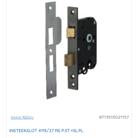
Assa Abloy
8713515021157
INSTEEKSLOT 4119/27 RS P.ST.+SL.PL.