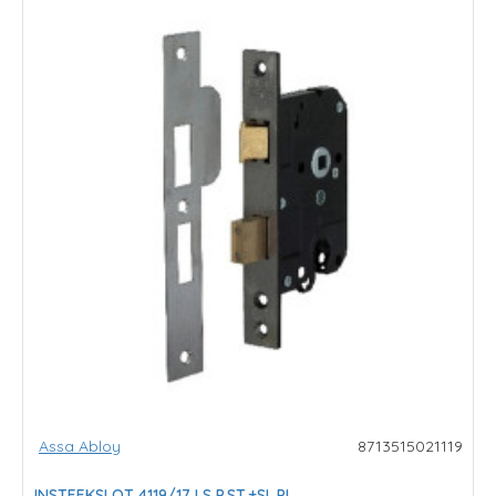
Assa Abloy
8713515021119
INSTEEKSLOT 4119/17 LS P.ST.+SL.PL.