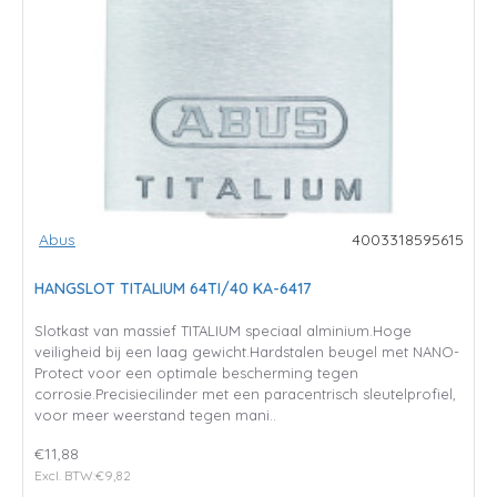
Abus
4003318595615
HANGSLOT TITALIUM 64TI/40 KA-6417
Slotkast van massief TITALIUM speciaal alminium.Hoge
veiligheid bij een laag gewicht.Hardstalen beugel met NANO-
Protect voor een optimale bescherming tegen
corrosie.Precisiecilinder met een paracentrisch sleutelprofiel,
voor meer weerstand tegen mani..
€11,88
Excl. BTW:€9,82