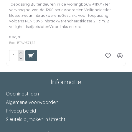
Toepassing:Buitendeuren in de woningbouw 4119/17Ter
vervanging van de 1200 serieVoordelen:Veiligheidsslot
klasse zwaar inbraakwerendGeschikt voor toepassing
volgens NEN 5096 inbraakwerendheidsklasse 2 i.c.m. 2
veiligheidsbijzetslotenVoor links en rec..
€86,78
Excl. BTW:€71,72
Informatie
Openingstijden
Algemene voorwaarden
Privacy beleid
Sleutels bijmaken in Utrecht