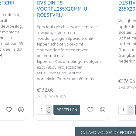
ERCHR.
RVS DIN RS
D.LS R
VOORPL.235X20MM-U-
235X20
ROESTVRIJ
 codeslot,
ordt
Veilighei
deurbeslag.
opdekdeu
Speciaal geschikt voor centrale
oor montage
slot zijn:
toegangsdeuren en
anisch
uit het m
nooduitgangen.Speciale anti-
 maat van 55,
uit het m
flipper schoot voorkomt
rdeel is dat
Dagschoo
ongeoorloofd openen van
e..
Gangbare
buitenaf d.m.v.
Nederland
flipperen.Kastafmetingen volgens
8235/8535 projectsloten
serie.UitvoeringCentraal
portiekslotDoornmaat60 mmV..
€176,06
Excl. BTW:
€132,08
Excl. BTW:€109,16
BESTELLEN
LAAD VOLGENDE PRODUC