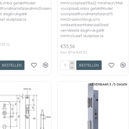
tLimba gelaktModel
mmVoorplaat215x22 mmKleur/Mat.
aalStaal
tRondHartafstandmmDraairichtingRsMateriaalStaal
voorplaatLimba gelaktModel
ld dagKrukgat8
voorplaatRondHartafstand75
ef sluitplaatJa..
mmDraairichtingLs/rs
omkeerbaarMateriaalStaal
vernikkeld dagKrukgat8
mmInclusief sluitplaatJa..
€35,72
€55,56
Excl. BTW:€45,92
BESTELLEN
BESTELLEN
LEVERBAAR 3 /5 DAGEN