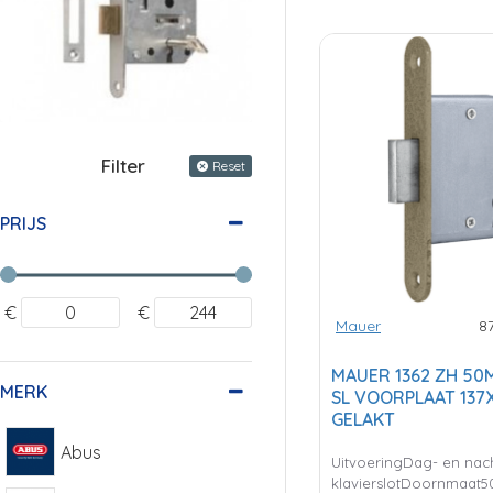
Filter
Reset
PRIJS
€
€
Mauer
8
MAUER 1362 ZH 50
MERK
SL VOORPLAAT 137X
GELAKT
Abus
UitvoeringDag- en nac
klavierslotDoornmaat5