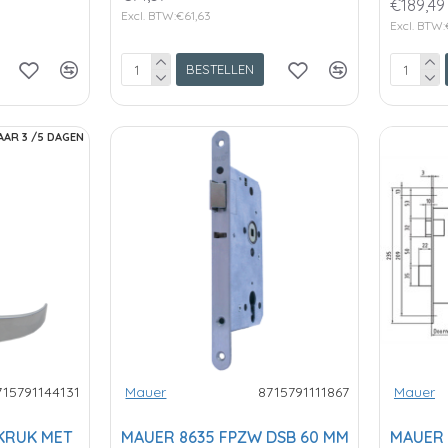
€189,49
Excl. BTW:€61,63
Excl. BTW:
BESTELLEN
AAR 3 /5 DAGEN
715791144131
Mauer
8715791111867
Mauer
KRUK MET
MAUER 8635 FPZW DSB 60 MM
MAUER 