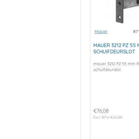
Mauer
87
MAUER 3212 PZ 55
SCHUIFDEURSLOT
mauer 3212 PZ 55 mm 
schuifdeurslot..
€76,08
Excl. BTW:€62,88