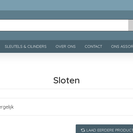
SLEUTELS & CILINDERS
OVER ONS
CONTACT
ONS ASSOR
Sloten
rgelijk
LAAD EERDERE PRODUC