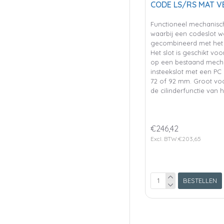
CODE LS/RS MAT V
Functioneel mechanisch
waarbij een codeslot w
gecombineerd met het 
Het slot is geschikt v
op een bestaand mech
insteekslot met een PC
72 of 92 mm. Groot voo
de cilinderfunctie van h
€246,42
Excl. BTW:€203,65
BESTELLEN