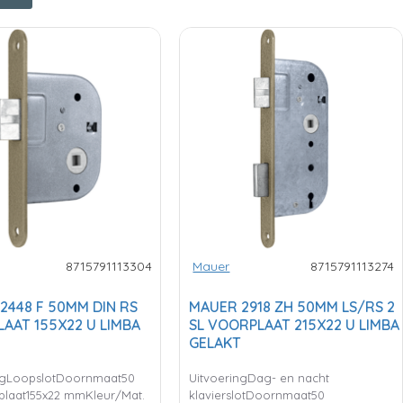
8715791113304
Mauer
8715791113274
2448 F 50MM DIN RS
MAUER 2918 ZH 50MM LS/RS 2
AAT 155X22 U LIMBA
SL VOORPLAAT 215X22 U LIMBA
GELAKT
ngLoopslotDoornmaat50
UitvoeringDag- en nacht
laat155x22 mmKleur/Mat.
klavierslotDoornmaat50