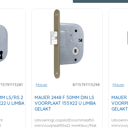
715791113281
Mauer
8715791113298
Mauer
MM LS/RS 2
MAUER 2448 F 50MM DIN LS
MAUER 
22 U LIMBA
VOORPLAAT 155X22 U LIMBA
VOORPL
GELAKT
GELAKT
ht
UitvoeringLoopslotDoornmaat50
Uitvoeri
0
mmVoorplaat155x22 mmKleur/Mat.
mmVoorp