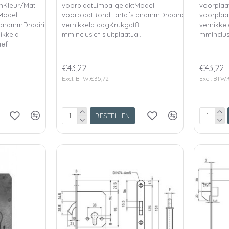
Kleur/Mat.
voorplaatLimba gelaktModel
voorplaa
Model
voorplaatRondHartafstandmmDraairichtingLsMateri
voorplaa
andmmDraairichtingUniverseel
vernikkeld dagKrukgat8
vernikke
nikkeld
mmInclusief sluitplaatJa..
mmInclusi
ief
€43,22
€43,22
Excl. BTW:€35,72
Excl. BTW:
BESTELLEN