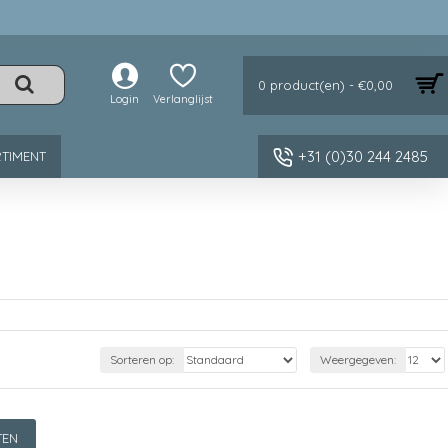
0 product(en) - €0,00
Login
Verlanglijst
+31 (0)30 244 2485
TIMENT
Sorteren op:
Weergegeven:
TEN