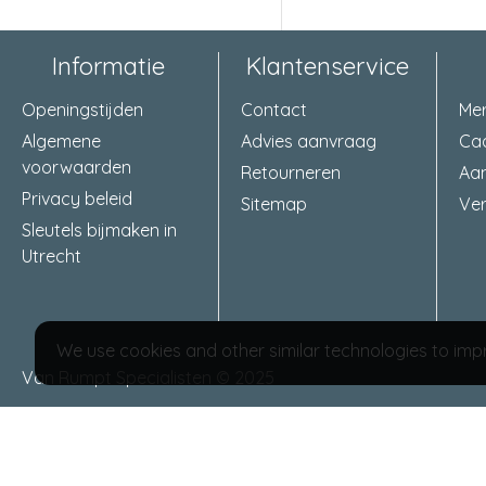
Informatie
Klantenservice
Openingstijden
Contact
Me
Algemene
Advies aanvraag
Ca
voorwaarden
Retourneren
Aa
Privacy beleid
Sitemap
Ver
Sleutels bijmaken in
Utrecht
We use cookies and other similar technologies to impr
Van Rumpt Specialisten © 2025