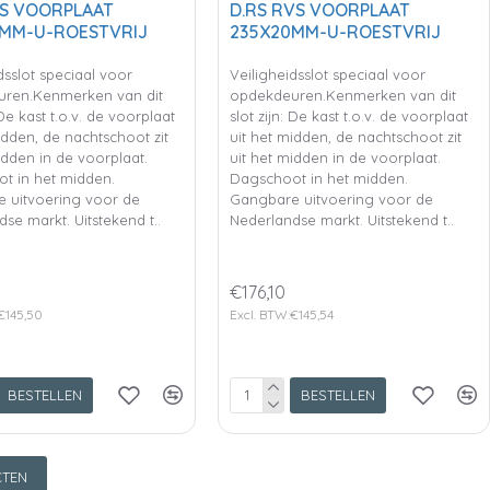
VS VOORPLAAT
D.RS RVS VOORPLAAT
MM-U-ROESTVRIJ
235X20MM-U-ROESTVRIJ
dsslot speciaal voor
Veiligheidsslot speciaal voor
ren.Kenmerken van dit
opdekdeuren.Kenmerken van dit
 De kast t.o.v. de voorplaat
slot zijn: De kast t.o.v. de voorplaat
idden, de nachtschoot zit
uit het midden, de nachtschoot zit
idden in de voorplaat.
uit het midden in de voorplaat.
t in het midden.
Dagschoot in het midden.
 uitvoering voor de
Gangbare uitvoering voor de
se markt. Uitstekend t..
Nederlandse markt. Uitstekend t..
€176,10
€145,50
Excl. BTW:€145,54
BESTELLEN
BESTELLEN
TEN