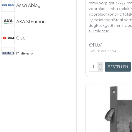
mmVoorplaat137x22 mm
Assa Abloy
voorplaatLimba gelakt
voorplaatRondHartafst
ls/rsMateriaalStaal ver
AXA Stenman
dagKrukgat8 mmInclus
sluitplaatJa..
Cisa
€41,07
Excl. BTW:€33,94
Dulimex
BESTELLEN
HMB
Mauer