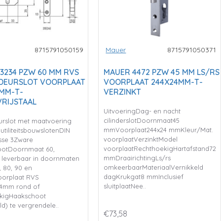
8715791050159
Mauer
8715791050371
3234 PZW 60 MM RVS
MAUER 4472 PZW 45 MM LS/RS
DEURSLOT VOORPLAAT
VOORPLAAT 244X24MM-T-
MM-T-
VERZINKT
RIJSTAAL
UitvoeringDag- en nacht
cilinderslotDoornmaat45
urslot met maatvoering
mmVoorplaat244x24 mmKleur/Mat.
utiliteitsbouwslotenDIN
voorplaatVerzinktModel
asse 3Zware
voorplaatRechthoekigHartafstand72
ootDoornmaat 60,
mmDraairichtingLs/rs
leverbaar in doornmaten
omkeerbaarMateriaalVernikkeld
0, 80, 90 en
dagKrukgat8 mmInclusief
orplaat RVS
sluitplaatNee..
24mm rond of
kigHaakschoot
ld) te vergrendele..
€73,58