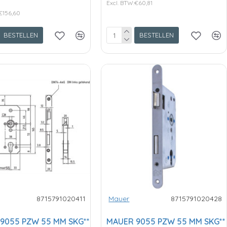
Excl. BTW:€60,81
€156,60
BESTELLEN
BESTELLEN
8715791020411
Mauer
8715791020428
9055 PZW 55 MM SKG**
MAUER 9055 PZW 55 MM SKG**