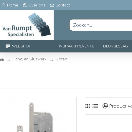
Home
Over ons
Contact
WEBSHOP
INBRAAKPREVENTIE
DEURBESLAG
Hang en Sluitwerk
Sloten
Product ve