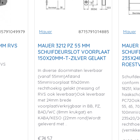
15791049979
Mauer
8715791014885
Mauer
 MM RVS
MAUER 3212 PZ 55 MM
MAUER 
SCHUIFDEURSLOT VOORPLAAT
SCHUIF
150X20MM-T-ZILVER GELAKT
235X24
ROESTV
RVS
In diverse doornmaten leverbaar
(vanaf 55mm)Afstand
Schuifde
55mmVoorplaat 151x20mm
conform 
rechthoekig gelakt (messing of
18251, kl
RVS ook leverbaar)Ook leverbaar
haaksch
met 24mm brede
PC72Ook 
voorplaatVerkrijgbaar in BB, PZ,
55, 65, 7
BAD/WC (8mm krukgat) en
100mmVo
KABA/KESO (22mm rond)Wordt
235x20/
geleverd met ..
rechthoe
(vernikke
€74,57