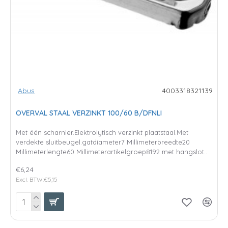
Abus
4003318321139
OVERVAL STAAL VERZINKT 100/60 B/DFNLI
Met één scharnier.Elektrolytisch verzinkt plaatstaal.Met
verdekte sluitbeugel.gatdiameter7 Millimeterbreedte20
Millimeterlengte60 Millimeterartikelgroep8192 met hangslot..
€6,24
Excl. BTW:€5,15