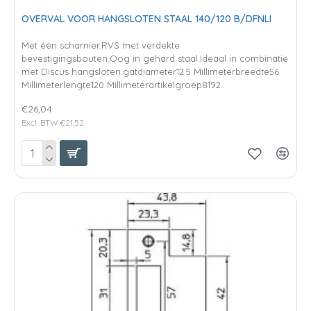
OVERVAL VOOR HANGSLOTEN STAAL 140/120 B/DFNLI
Met één scharnier.RVS met verdekte
bevestigingsbouten.Oog in gehard staal.Ideaal in combinatie
met Discus hangsloten.gatdiameter12.5 Millimeterbreedte56
Millimeterlengte120 Millimeterartikelgroep8192..
€26,04
Excl. BTW:€21,52