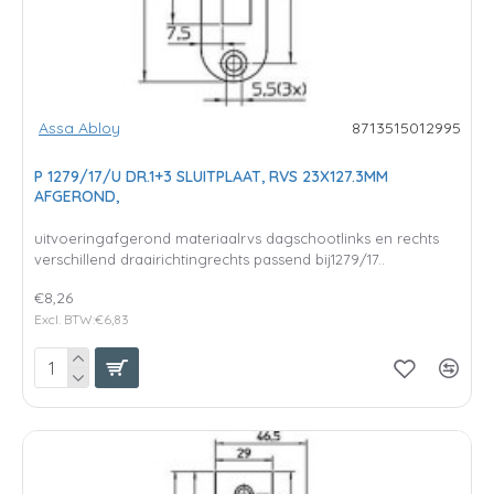
Assa Abloy
8713515012995
P 1279/17/U DR.1+3 SLUITPLAAT, RVS 23X127.3MM
AFGEROND,
uitvoeringafgerond materiaalrvs dagschootlinks en rechts
verschillend draairichtingrechts passend bij1279/17..
€8,26
Excl. BTW:€6,83