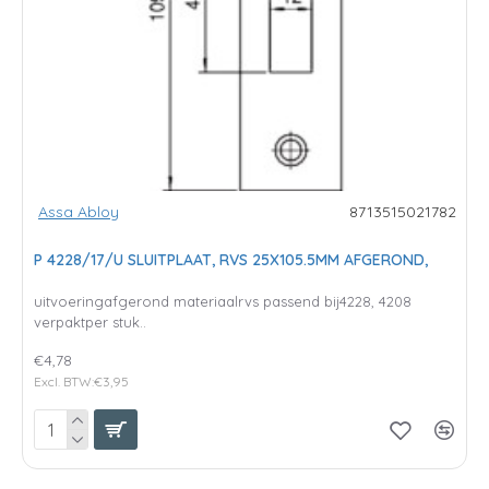
Assa Abloy
8713515021782
P 4228/17/U SLUITPLAAT, RVS 25X105.5MM AFGEROND,
uitvoeringafgerond materiaalrvs passend bij4228, 4208
verpaktper stuk..
€4,78
Excl. BTW:€3,95