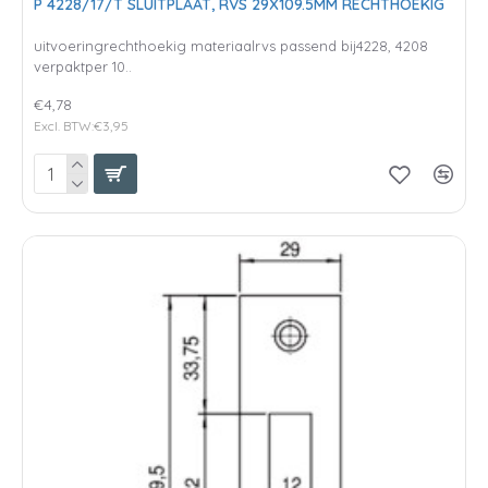
P 4228/17/T SLUITPLAAT, RVS 29X109.5MM RECHTHOEKIG
uitvoeringrechthoekig materiaalrvs passend bij4228, 4208
verpaktper 10..
€4,78
Excl. BTW:€3,95