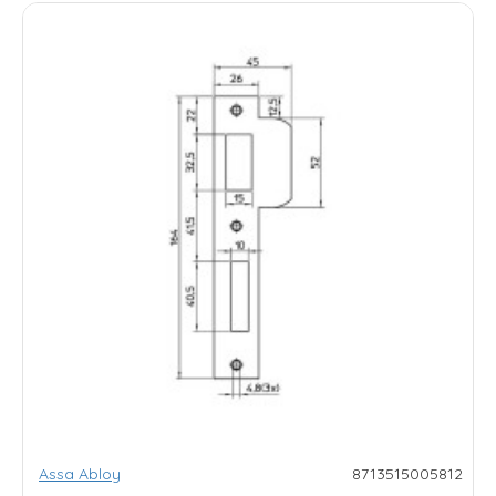
Assa Abloy
8713515005812