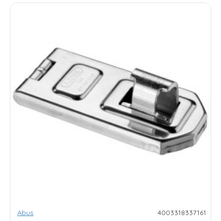
Abus
4003318337161