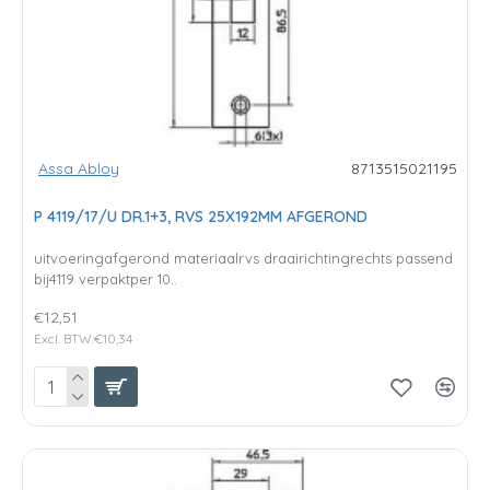
Assa Abloy
8713515021195
P 4119/17/U DR.1+3, RVS 25X192MM AFGEROND
uitvoeringafgerond materiaalrvs draairichtingrechts passend
bij4119 verpaktper 10..
€12,51
Excl. BTW:€10,34