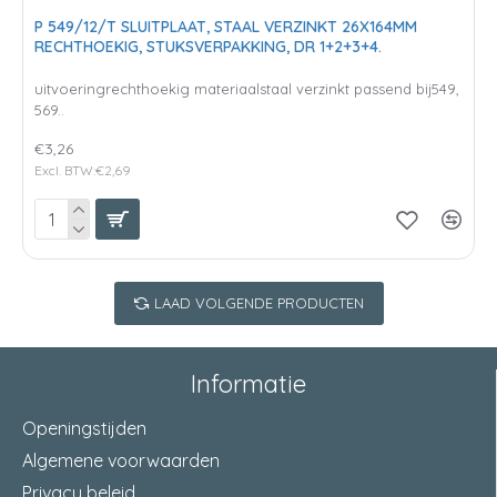
P 549/12/T SLUITPLAAT, STAAL VERZINKT 26X164MM
RECHTHOEKIG, STUKSVERPAKKING, DR 1+2+3+4.
uitvoeringrechthoekig materiaalstaal verzinkt passend bij549,
569..
€3,26
Excl. BTW:€2,69
LAAD VOLGENDE PRODUCTEN
Informatie
Openingstijden
Algemene voorwaarden
Privacy beleid