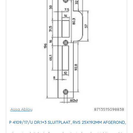
Assa Abloy
8713515098838
P 4109/17/U DR.1+3 SLUITPLAAT, RVS 25X192MM AFGEROND,