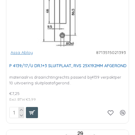
Assa Abloy
8713515021393
P 4139/17/U DR.1+3 SLUITPLAAT, RVS 25X192MM AFGEROND
materiaalrvs draairichtingrechts passend bij4139 verpaktper
10 uitvoering sluitplaatafgerond..
€7,25
Excl. BTW:€5,99