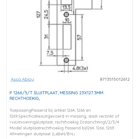
Assa Abloy
8713515012612
P 1266/5/T SLUITPLAAT, MESSING 23X127.3MM
RECHTHOEKIG,
ToepassingPassend bij artikel 1264, 1266 en
1269.SpecificatiesUitgevoerd in messing, staal verzinkt of
rvsUitvoeringsluitplaat, rechthoekig Draairichting1/2/3/4
Model sluitplaatrechthoekig Passend bij1264, 1266, 1269
Afmetingen sluitplaat (LxBxH/B+Li..