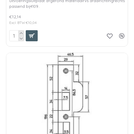
uitvoeringsluitplaat afgerond materiaalrvs draairichtingrechts
passend bij4109..
€12,14
Excl. BTW:€10,04