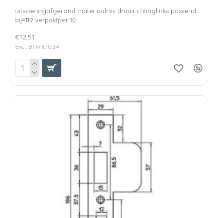
uitvoeringafgerond materiaalrvs draairichtinglinks passend
bij4119 verpaktper 10..
€12,51
Excl. BTW:€10,34