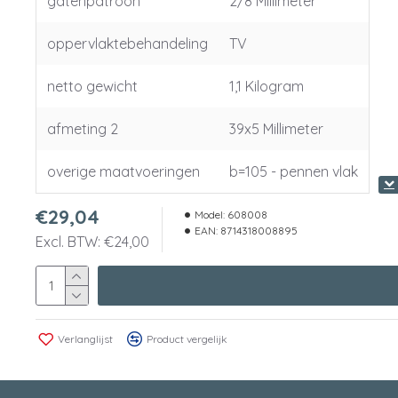
gatenpatroon
2/8 Millimeter
oppervlaktebehandeling
TV
netto gewicht
1,1 Kilogram
afmeting 2
39x5 Millimeter
overige maatvoeringen
b=105 - pennen vlak
€29,04
Model:
608008
EAN:
8714318008895
Excl. BTW: €24,00
Verlanglijst
Product vergelijk