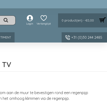
0 product(en) - €0,00
Login
Verlanglijst
+31 (0)30 244 2485
TIMENT
 TV
 om aan de muur te bevestigen rond een regenpijp
n het omhoog klimmen via de regenpijp.