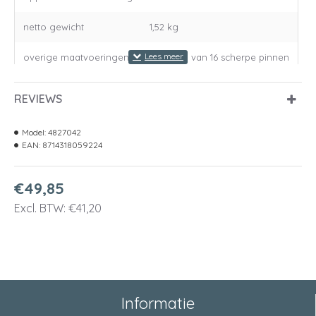
netto gewicht
1,52 kg
overige maatvoeringen
voorzien van 16 scherpe pinnen
REVIEWS
Model:
4827042
EAN:
8714318059224
€49,85
Excl. BTW: €41,20
Informatie