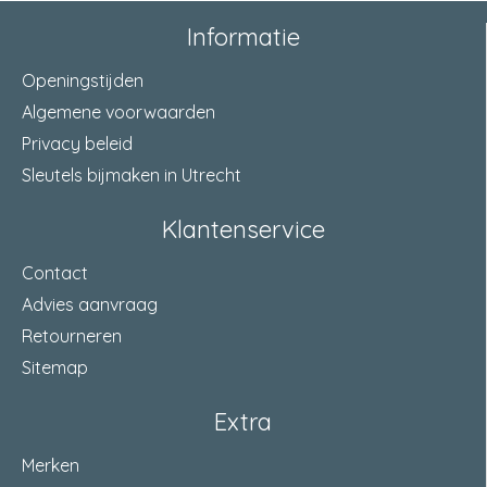
Informatie
Geleverd inclusief bevestigingsmateriaal. .
politiekeurmerk veilig wonen®
ja
Openingstijden
Algemene voorwaarden
kleur
wit (RAL 9010)
Privacy beleid
materiaal
verzinkt staal
Sleutels bijmaken in Utrecht
terugligging
0-6 mm Millimeter
Klantenservice
lengte
2115 Millimeter
Contact
Advies aanvraag
keurmerk
SKG®* SKG® V
Retourneren
afwerking
verzinkt en geëpoxeerd
Sitemap
draairichting
naar buitendraaiend
Extra
inkortbaar
ja
Merken