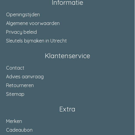
Informatie
Geleverd inclusief bevestigingsmateriaal. .
politiekeurmerk veilig wonen®
ja
Openingstijden
Algemene voorwaarden
kleur
wit (RAL 9010)
Privacy beleid
materiaal
verzinkt staal
Sleutels bijmaken in Utrecht
terugligging
21-27 mm Millimeter
Klantenservice
lengte
2115 Millimeter
Contact
Advies aanvraag
keurmerk
SKG®* SKG® V
Retourneren
afwerking
verzinkt en geëpoxeerd
Sitemap
draairichting
naar buitendraaiend
Extra
inkortbaar
ja
Merken
montagebreedte
15 Millimeter
Cadeaubon