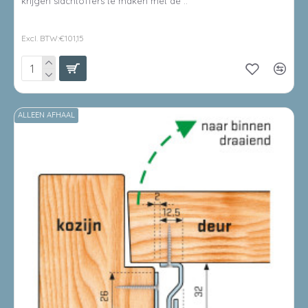
krijgen slachtoffers te maken met de ..
€122,39
Excl. BTW:€101,15
ALLEEN AFHAAL