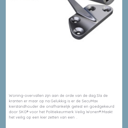
8714199508705
SECUMAX KIERSTANDHOUDER BINNENDRAAIEND SKG - RVS
GEBORSTELD
Woning-overvallen zijn aan de orde van de dag.Sla de
kranten er maar op na.Gelukkig is er de SecuMax
kierstandhouder die onafhankelijk getest en goedgekeurd
door SKG® voor het Politiekeurmerk Veilig Wonen®.Maakt
het veilig op een kier zetten van een ..
€45,21