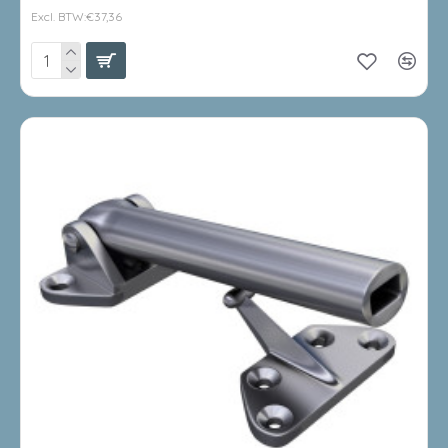
Excl. BTW:€37,36