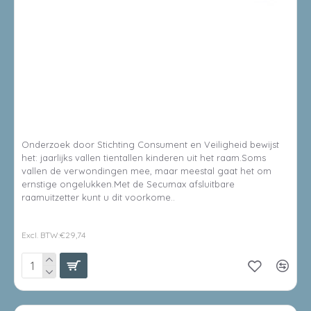
8714199500341
SECUMAX RAAMUITZETTER 720 - BUITENDRAAIENDE RAMEN
- WIT
Onderzoek door Stichting Consument en Veiligheid bewijst
het: jaarlijks vallen tientallen kinderen uit het raam.Soms
vallen de verwondingen mee, maar meestal gaat het om
ernstige ongelukken.Met de Secumax afsluitbare
raamuitzetter kunt u dit voorkome..
€35,99
Excl. BTW:€29,74