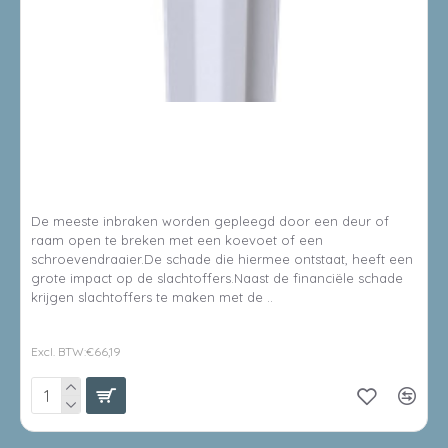
8714199509795
SECUSTRIP BASIC BINNENDRAAIEND - L2050MM - RAL 9010 -
WIT
De meeste inbraken worden gepleegd door een deur of
raam open te breken met een koevoet of een
schroevendraaier.De schade die hiermee ontstaat, heeft een
grote impact op de slachtoffers.Naast de financiële schade
krijgen slachtoffers te maken met de ..
€80,09
Excl. BTW:€66,19