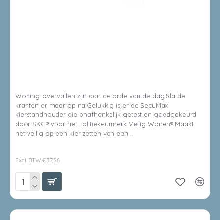
8714199508712
SECUMAX KIERSTANDHOUDER BUITENDRAAIEND SKG - RVS
GEBORSTELD
Woning-overvallen zijn aan de orde van de dag.Sla de
kranten er maar op na.Gelukkig is er de SecuMax
kierstandhouder die onafhankelijk getest en goedgekeurd
door SKG® voor het Politiekeurmerk Veilig Wonen®.Maakt
het veilig op een kier zetten van een ..
€45,21
Excl. BTW:€37,36