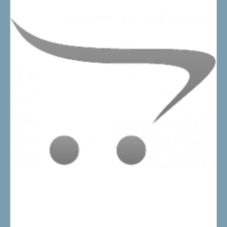
8714199513952
SECUMAX RAAMBEGRENZER FLEX - BINNEN &