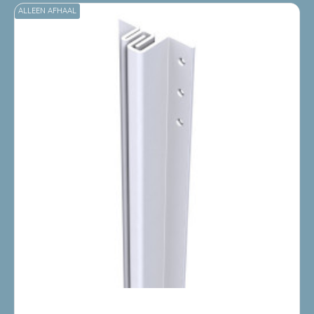
ALLEEN AFHAAL
LEVERBAAR 3 /5 DAGEN
8714199509801