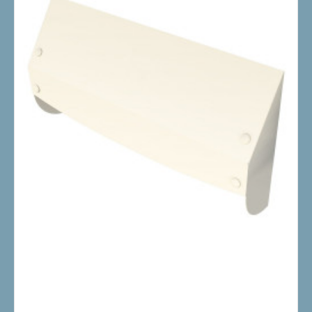
8714199503984
SECUMAX BRIEVENBUSBEVEILIGING PLUS - CREME - RAL
9001