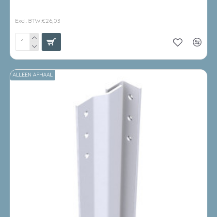
€31,49
Excl. BTW:€26,03
ALLEEN AFHAAL
LEVERBAAR 3 /5 DAGEN