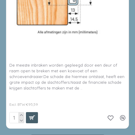
8714199509092
SECUSTRIP PLUS BI L2300 8014
De meeste inbraken worden gepleegd door een deur of
raam open te breken met een koevoet of een
schroevendraaier.De schade die hiermee ontstaat, heeft een
grote impact op de slachtoffers.Naast de financiële schade
krijgen slachtoffers te maken met de ..
€115,66
Excl. BTW:€95,59