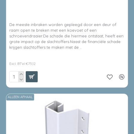
SECUSTRIP BASIC BUITENDRAAIEND - TERUGLIGGING 4-6MM
- L2115MM - RAL 9010
De meeste inbraken worden gepleegd door een deur of
raam open te breken met een koevoet of een
schroevendraaier.De schade die hiermee ontstaat, heeft een
grote impact op de slachtoffers.Naast de financiële schade
krijgen slachtoffers te maken met de ..
€90,89
Excl. BTW:€75,12
ALLEEN AFHAAL