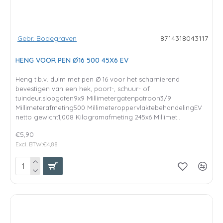
Gebr. Bodegraven
8714318043117
HENG VOOR PEN Ø16 500 45X6 EV
Heng t.b.v. duim met pen Ø 16 voor het scharnierend
bevestigen van een hek, poort-, schuur- of
tuindeur.slobgaten9x9 Millimetergatenpatroon3/9
Millimeterafmeting500 MillimeteroppervlaktebehandelingEV
netto gewicht1,008 Kilogramafmeting 245x6 Millimet..
€5,90
Excl. BTW:€4,88