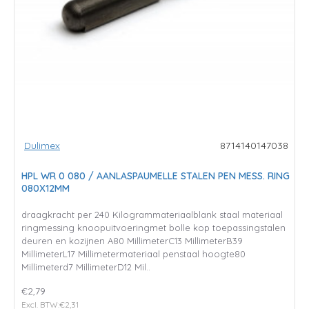
Dulimex
8714140147038
HPL WR 0 080 / AANLASPAUMELLE STALEN PEN MESS. RING
080X12MM
draagkracht per 240 Kilogrammateriaalblank staal materiaal
ringmessing knoopuitvoeringmet bolle kop toepassingstalen
deuren en kozijnen A80 MillimeterC13 MillimeterB39
MillimeterL17 Millimetermateriaal penstaal hoogte80
Millimeterd7 MillimeterD12 Mil..
€2,79
Excl. BTW:€2,31