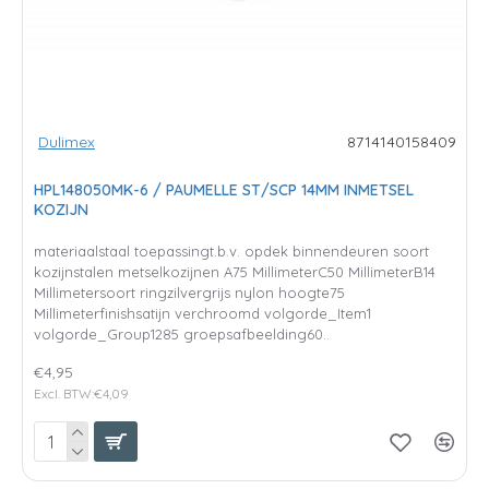
Dulimex
8714140158409
HPL148050MK-6 / PAUMELLE ST/SCP 14MM INMETSEL
KOZIJN
materiaalstaal toepassingt.b.v. opdek binnendeuren soort
kozijnstalen metselkozijnen A75 MillimeterC50 MillimeterB14
Millimetersoort ringzilvergrijs nylon hoogte75
Millimeterfinishsatijn verchroomd volgorde_Item1
volgorde_Group1285 groepsafbeelding60..
€4,95
Excl. BTW:€4,09