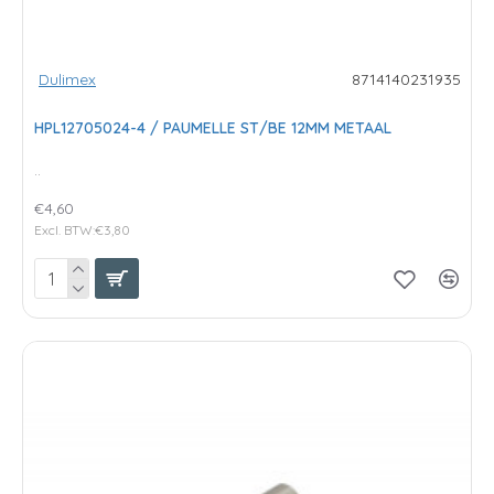
Dulimex
8714140231935
HPL12705024-4 / PAUMELLE ST/BE 12MM METAAL
..
€4,60
Excl. BTW:€3,80