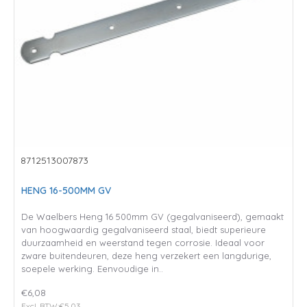
8712513007873
HENG 16-500MM GV
De Waelbers Heng 16 500mm GV (gegalvaniseerd), gemaakt
van hoogwaardig gegalvaniseerd staal, biedt superieure
duurzaamheid en weerstand tegen corrosie. Ideaal voor
zware buitendeuren, deze heng verzekert een langdurige,
soepele werking. Eenvoudige in..
€6,08
Excl. BTW:€5,03