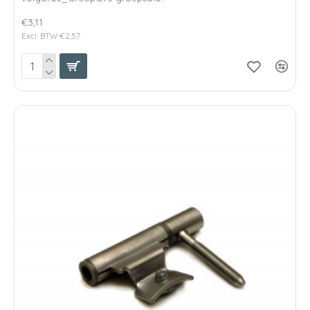
€3,11
Excl. BTW:€2,57