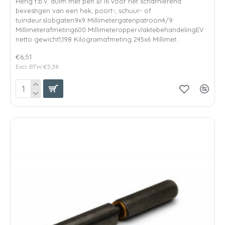
Heng t.b.v. duim met pen Ø 16 voor het scharnierend
bevestigen van een hek, poort-, schuur- of
tuindeur.slobgaten9x9 Millimetergatenpatroon4/9
Millimeterafmeting600 MillimeteroppervlaktebehandelingEV
netto gewicht1,198 Kilogramafmeting 245x6 Millimet..
€6,51
Excl. BTW:€5,38