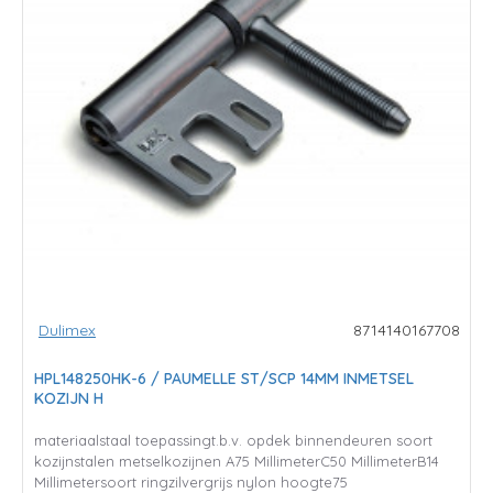
Dulimex
8714140167708
HPL148250HK-6 / PAUMELLE ST/SCP 14MM INMETSEL
KOZIJN H
materiaalstaal toepassingt.b.v. opdek binnendeuren soort
kozijnstalen metselkozijnen A75 MillimeterC50 MillimeterB14
Millimetersoort ringzilvergrijs nylon hoogte75