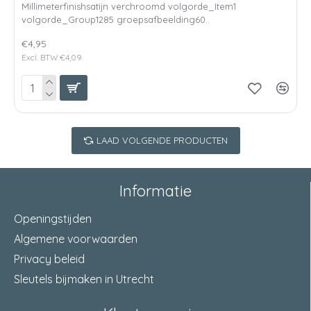
Millimeterfinishsatijn verchroomd volgorde_Item1
volgorde_Group1285 groepsafbeelding60..
€4,95
Excl. BTW:€4,09
LAAD VOLGENDE PRODUCTEN
Informatie
Openingstijden
Algemene voorwaarden
Privacy beleid
Sleutels bijmaken in Utrecht