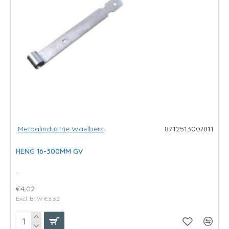
Metaalindustrie Waelbers
8712513007811
HENG 16-300MM GV
..
€4,02
Excl. BTW:€3,32