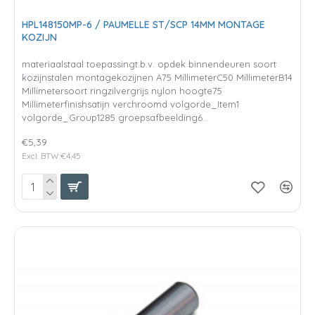
HPL148150MP-6 / PAUMELLE ST/SCP 14MM MONTAGE
KOZIJN
materiaalstaal toepassingt.b.v. opdek binnendeuren soort
kozijnstalen montagekozijnen A75 MillimeterC50 MillimeterB14
Millimetersoort ringzilvergrijs nylon hoogte75
Millimeterfinishsatijn verchroomd volgorde_Item1
volgorde_Group1285 groepsafbeelding6..
€5,39
Excl. BTW:€4,45