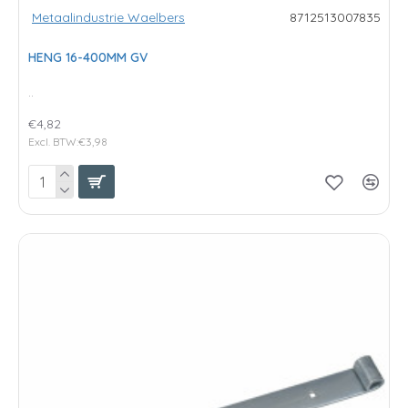
Metaalindustrie Waelbers
8712513007835
HENG 16-400MM GV
..
€4,82
Excl. BTW:€3,98