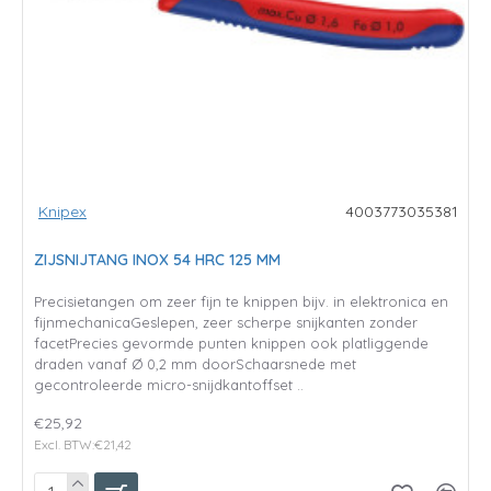
Knipex
4003773035381
ZIJSNIJTANG INOX 54 HRC 125 MM
Precisietangen om zeer fijn te knippen bijv. in elektronica en
fijnmechanicaGeslepen, zeer scherpe snijkanten zonder
facetPrecies gevormde punten knippen ook platliggende
draden vanaf Ø 0,2 mm doorSchaarsnede met
gecontroleerde micro-snijdkantoffset ..
€25,92
Excl. BTW:€21,42