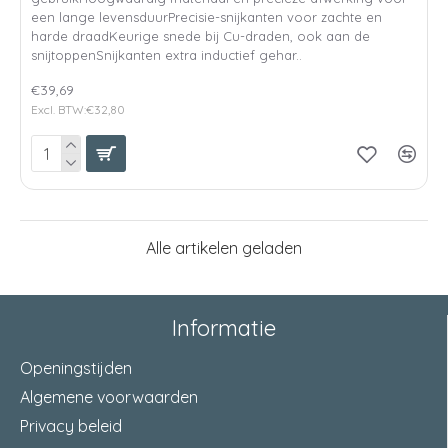
een lange levensduurPrecisie-snijkanten voor zachte en
harde draadKeurige snede bij Cu-draden, ook aan de
snijtoppenSnijkanten extra inductief gehar..
€39,69
Excl. BTW:€32,80
Alle artikelen geladen
Informatie
Openingstijden
Algemene voorwaarden
Privacy beleid