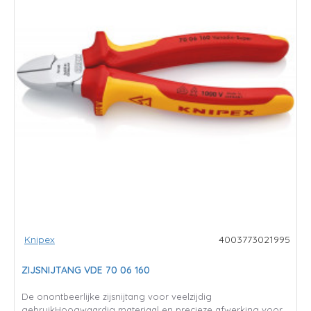
Knipex
4003773021995
ZIJSNIJTANG VDE 70 06 160
De onontbeerlijke zijsnijtang voor veelzijdig
gebruikHoogwaardig materiaal en precieze afwerking voor