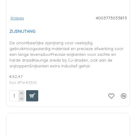
Knipex
4003773033813
ZIJSNIJTANG
De onontbeerlijke zijsnijtang voor veelzijdig
gebruikHoogwaardig materiaal en precieze afwerking voor
een lange levensduurPrecisie-snijkanten voor zachte en
harde draadKeurige snede bij Cu-draden, ook aan de
snijtoppenSnijkanten extra inductief gehar..
€42,47
Excl. BTW:€35,10