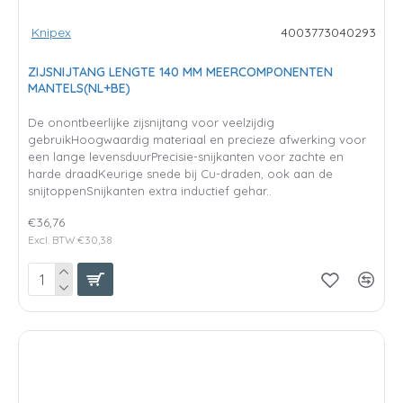
Knipex
4003773040293
ZIJSNIJTANG LENGTE 140 MM MEERCOMPONENTEN
MANTELS(NL+BE)
De onontbeerlijke zijsnijtang voor veelzijdig
gebruikHoogwaardig materiaal en precieze afwerking voor
een lange levensduurPrecisie-snijkanten voor zachte en
harde draadKeurige snede bij Cu-draden, ook aan de
snijtoppenSnijkanten extra inductief gehar..
€36,76
Excl. BTW:€30,38