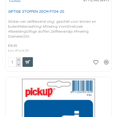
GIFTIGE STOFFEN 20CM P704-20
Sticker van zelfklevend vinyl, geschikt voor binnen en
buitenMateriaalVinyl Afmeting VormDriehoek
AfbeeldingGiftige stoffen Zelfklevendja Afmeting
Diameter200..
€8,65
Excl. BTW:€7,15