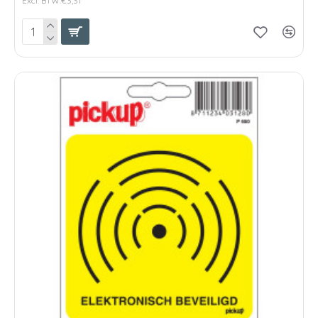
Excl. BTW:€3,31