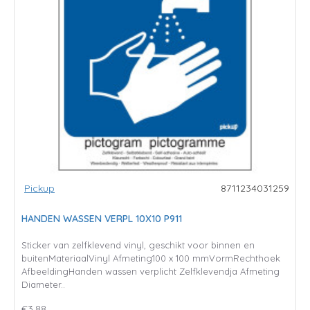
Pickup
8711234031259
HANDEN WASSEN VERPL 10X10 P911
Sticker van zelfklevend vinyl, geschikt voor binnen en
buitenMateriaalVinyl Afmeting100 x 100 mmVormRechthoek
AfbeeldingHanden wassen verplicht Zelfklevendja Afmeting
Diameter..
€3,88