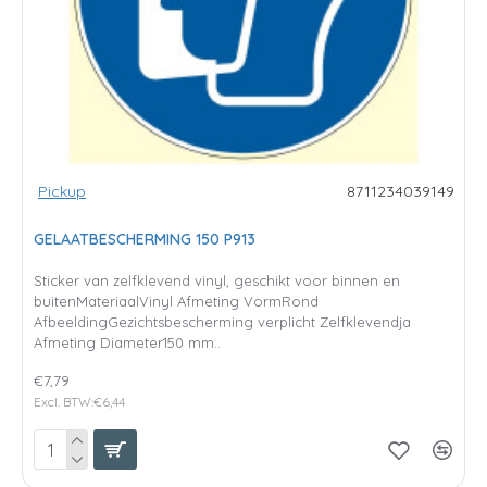
Pickup
8711234039149
GELAATBESCHERMING 150 P913
Sticker van zelfklevend vinyl, geschikt voor binnen en
buitenMateriaalVinyl Afmeting VormRond
AfbeeldingGezichtsbescherming verplicht Zelfklevendja
Afmeting Diameter150 mm..
€7,79
Excl. BTW:€6,44