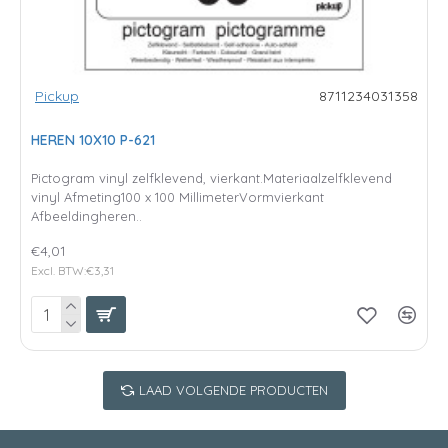
Pickup
8711234031358
HEREN 10X10 P-621
Pictogram vinyl zelfklevend, vierkant.Materiaalzelfklevend
vinyl Afmeting100 x 100 MillimeterVormvierkant
Afbeeldingheren..
€4,01
Excl. BTW:€3,31
LAAD VOLGENDE PRODUCTEN