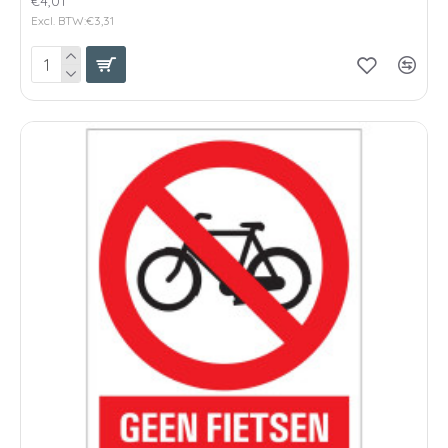
€4,01
Excl. BTW:€3,31