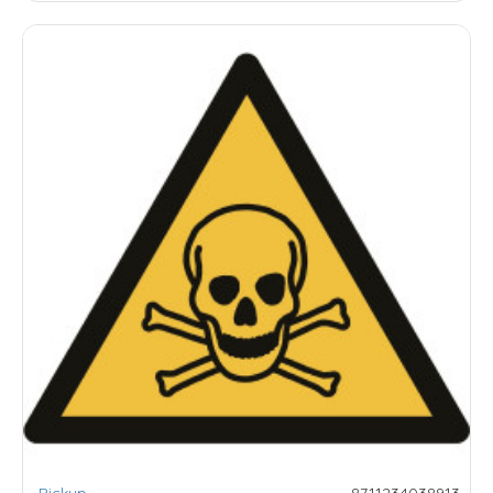
Pickup
8711234038913