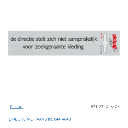
Pickup
8711234046406
DIRECTIE NIET AANS.165X44 4640