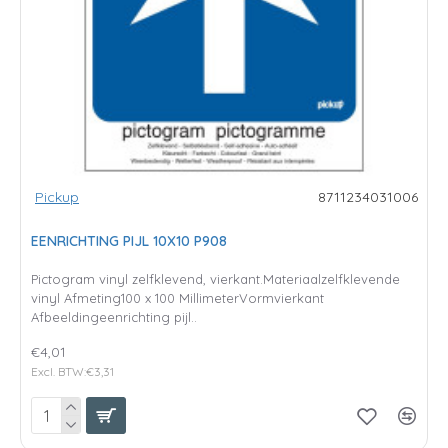
Pickup
8711234031006
EENRICHTING PIJL 10X10 P908
Pictogram vinyl zelfklevend, vierkant.Materiaalzelfklevende
vinyl Afmeting100 x 100 MillimeterVormvierkant
Afbeeldingeenrichting pijl..
€4,01
Excl. BTW:€3,31