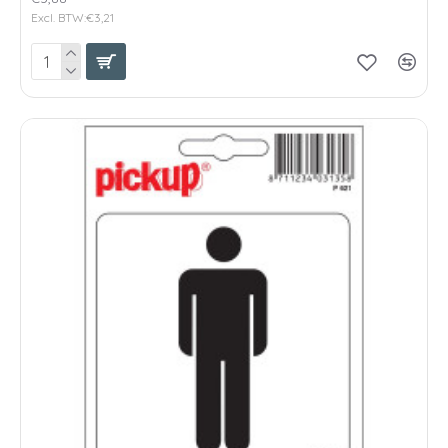
Excl. BTW:€3,21