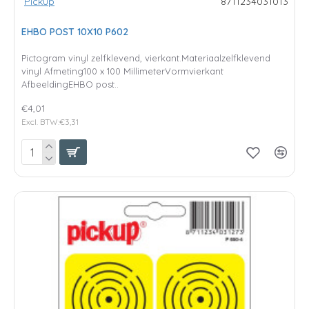
Pickup
8711234031013
EHBO POST 10X10 P602
Pictogram vinyl zelfklevend, vierkant.Materiaalzelfklevend
vinyl Afmeting100 x 100 MillimeterVormvierkant
AfbeeldingEHBO post..
€4,01
Excl. BTW:€3,31