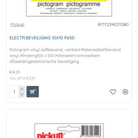
Pickup
8711234031280
ELECTR.BEVEILIGING 10X10 P650
Pictogram vinyl zelfklevend, vierkant.Materiaalzelfklevend
vinyl Afmeting100 x 100 MillimeterVormvierkant
Afbeeldingelektronische beveiliging..
€4,01
Excl. BTW:€3,31