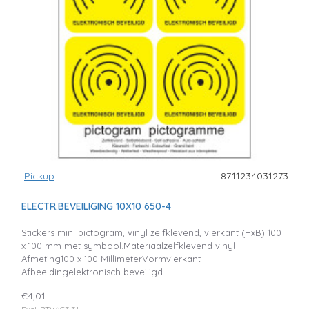
Pickup
8711234031273
ELECTR.BEVEILIGING 10X10 650-4
Stickers mini pictogram, vinyl zelfklevend, vierkant (HxB) 100
x 100 mm met symbool.Materiaalzelfklevend vinyl
Afmeting100 x 100 MillimeterVormvierkant
Afbeeldingelektronisch beveiligd..
€4,01