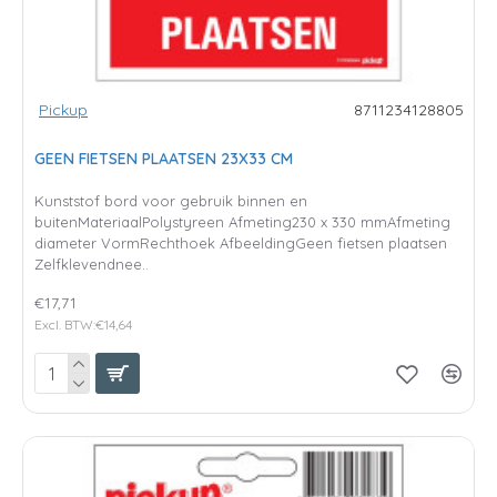
Pickup
8711234128805
GEEN FIETSEN PLAATSEN 23X33 CM
Kunststof bord voor gebruik binnen en
buitenMateriaalPolystyreen Afmeting230 x 330 mmAfmeting
diameter VormRechthoek AfbeeldingGeen fietsen plaatsen
Zelfklevendnee..
€17,71
Excl. BTW:€14,64