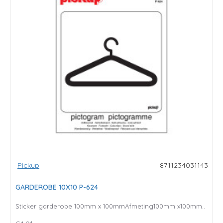
Pickup
8711234031143
GARDEROBE 10X10 P-624
Sticker garderobe 100mm x 100mmAfmeting100mm x100mm..