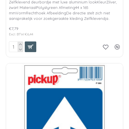
Zelfklevend deurbordje met luxe aluminium lookKleurZilver,
zwart MateriaalPolystyreen Afmeting44 x 165
mmVormRechthoek AfbeeldingDe directie stelt zich niet
aansprakelijk voor zoekgeraakte kleding Zelfklevendja..
€7,79
Excl. BTW:€6,44