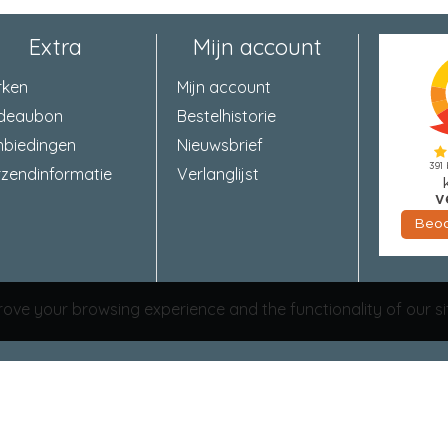
Doornmaat
50 mm
Extra
Mijn account
Draairichting
1+3/2+4
rken
Mijn account
deaubon
Bestelhistorie
Krukgat
8 mm
nbiedingen
Nieuwsbrief
zendinformatie
Verlanglijst
Dagschootuitslag
11 mm
Materiaal dagschoot
messing
Finish slotkast
verzinkt
ove your browsing experience and the functionality of our si
Omschrijving
Dagschoot omlegbaar
Mat. slotkast
staal
Bijgeleverd 1
Sluitplaat P 1255/12