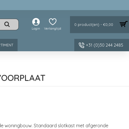
0 product(en) - €0,00
Login
Verlanglijst
+31 (0)30 244 2485
TIMENT
 VOORPLAAT
 de woningbouw. Standaard slotkast met afgeronde