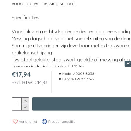
voorplaat en messing schoot.
Specificaties
Voor links- en rechtsdraaiende deuren door eenvoudi
Messing dagschoot voor het soepel sluiten van de deur
Sommige uitvoeringen zijn leverbaar met extra zware c
artikelomschrijving
Rvs, staal gelakte, staal zwart gelakte of messing afg
Levering inclusief sluitplaat P 1255
€17,94
Model:
A000318038
EAN:
8713515313627
Excl. BTW: €14,83
Uitvoering
Model voorplaat
afgerond
Afmetingen voorplaat
20 x 174 mm
Verlanglijst
Product vergelijk
Materiaal voorplaat
staal zwart gelakt