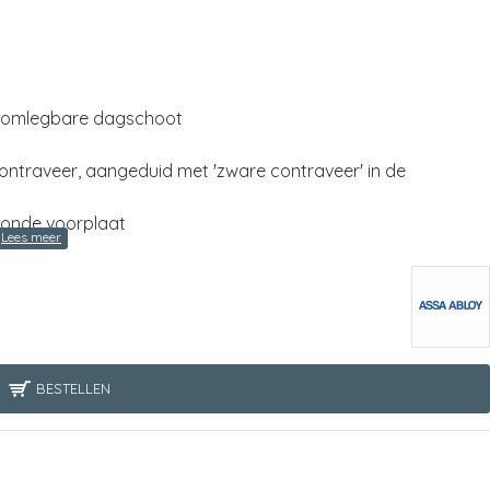
g omlegbare dagschoot
ontraveer, aangeduid met 'zware contraveer' in de
eronde voorplaat
BESTELLEN