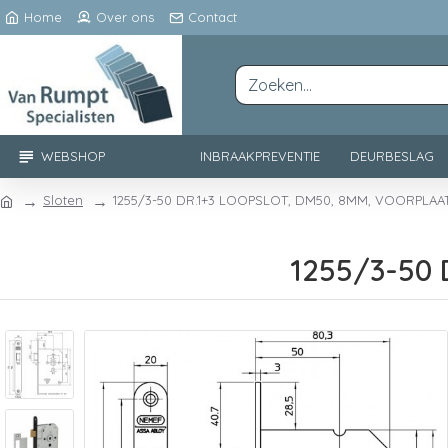
Home
Over ons
Contact
WEBSHOP
INBRAAKPREVENTIE
DEURBESLAG
Sloten
1255/3-50 DR.1+3 LOOPSLOT, DM50, 8MM, VOORPLAA
1255/3-50