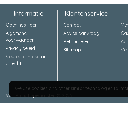
Informatie
Klantenservice
Openingstijden
Contact
Me
Algemene
Advies aanvraag
Ca
voorwaarden
Retourneren
Aa
Privacy beleid
Sitemap
Ver
Sleutels bijmaken in
Utrecht
We use cookies and other similar technologies to impr
Van Rumpt Specialisten © 2025